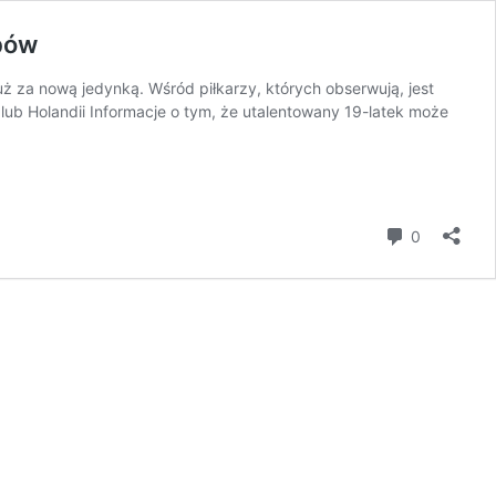
ubów
ż za nową jedynką. Wśród piłkarzy, których obserwują, jest
ub Holandii Informacje o tym, że utalentowany 19-latek może
i
rę?
or
komentar
0
erdza
resowanie
ch
w