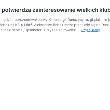
 potwierdza zainteresowanie wielkich kl
 będzie reprezentował barwy Kopenhagi. Duńczycy rozglądają się ju
obek z ŁKS-u Łódź. Aleksander Bobek może przenieść się do Danii l
Bobek
duński serwis „Tipsbladet”. Przyznał to również …
Czytaj dalej
zastąp
Graba
Dyrekt
ŁKS-
u
potwi
zainte
wielki
klubó