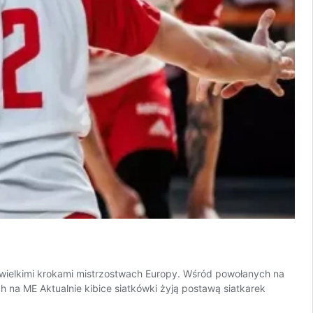
się wielkimi krokami mistrzostwach Europy. Wśród powołanych na
 na ME Aktualnie kibice siatkówki żyją postawą siatkarek