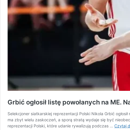
Grbić ogłosił listę powołanych na ME. Na
Selekcjoner siatkarskiej reprezentacji Polski Nikola Grbić ogło
ma zbyt wielu zaskoczeń, a sporą stratą wydaje się być nieobe
reprezentacji Polski, które udanie rywalizują podczas …
Czytaj d