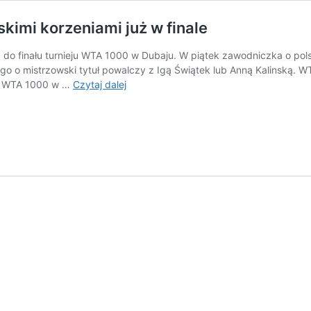
skimi korzeniami już w finale
do finału turnieju WTA 1000 w Dubaju. W piątek zawodniczka o pols
 o mistrzowski tytuł powalczy z Igą Świątek lub Anną Kalinską. WTA
Paolini
eju WTA 1000 w …
Czytaj dalej
czeka
na
rywalkę.
Włoszka
z
polskimi
korzeniami
już
w
finale