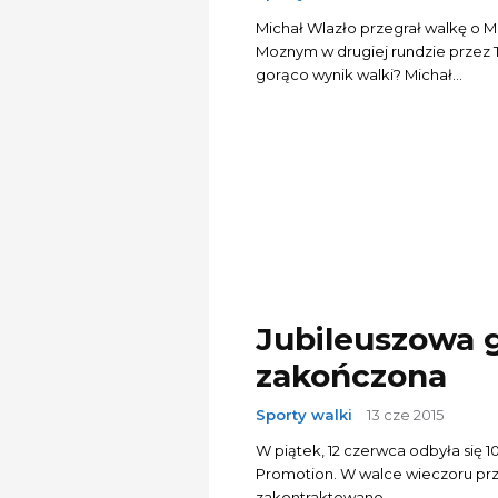
Michał Wlazło przegrał walkę o
Moznym w drugiej rundzie przez TKO. Łukasz Tamborowski: Jak Pan sko
gorąco wynik walki? Michał...
Jubileuszowa 
zakończona
Sporty walki
13 cze 2015
W piątek, 12 czerwca odbyła się 
Promotion. W walce wieczoru przez 
zakontraktowano...