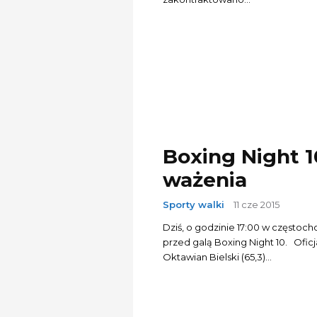
Boxing Night 1
ważenia
Sporty walki
11 cze 2015
Dziś, o godzinie 17:00 w częstoc
przed galą Boxing Night 10. Oficjalne wyniki ważenia: MMA (walka amatorska). 68 kg.:
Oktawian Bielski (65,3)...