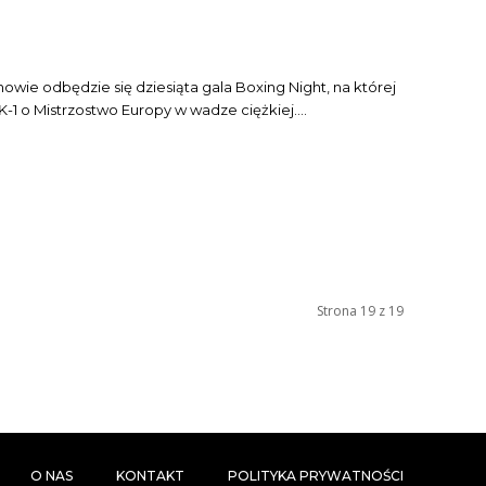
wie odbędzie się dziesiąta gala Boxing Night, na której
-1 o Mistrzostwo Europy w wadze ciężkiej....
Strona 19 z 19
O NAS
KONTAKT
POLITYKA PRYWATNOŚCI