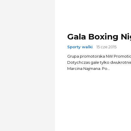
Gala Boxing N
Sporty walki
15 cze 2015
Grupa promotorska NW Promotion og
Dotychczas gale tylko dwukrotn
Marcina Najmana. Po...