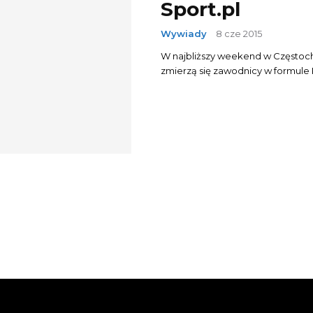
Sport.pl
Wywiady
8 cze 2015
W najbliższy weekend w Częstocho
zmierzą się zawodnicy w formule K