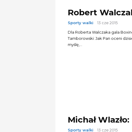
Robert Walczak
Sporty walki
13 cze 2015
Dla Roberta Walczaka gala Boxing Ni
Tamborowski: Jak Pan oceni dzisiejszą gal
myślę,...
Michał Wlazło:
Sporty walki
13 cze 2015