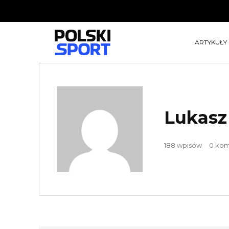
ARTYKUŁY
Lukasz
188 wpisów
0 kom