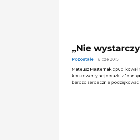
„Nie wystarcz
Pozostałe
8 cze 2015
Mateusz Masternak opublikował 
kontrowersyjnej porażki z Johnnym Mullerem. "Drodzy kibice! Pr
bardzo serdecznie podziękować w