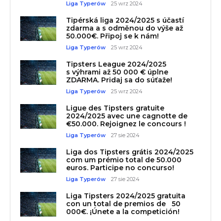
Liga Typerów
25 wrz 2024
Tipérská liga 2024/2025 s účastí
zdarma a s odměnou do výše až
50.000€. Připoj se k nám!
Liga Typerów
25 wrz 2024
Tipsters League 2024/2025
s výhrami až 50 000 € úplne
ZDARMA. Pridaj sa do súťaže!
Liga Typerów
25 wrz 2024
Ligue des Tipsters gratuite
2024/2025 avec une cagnotte de
€50.000. Rejoignez le concours !
Liga Typerów
27 sie 2024
Liga dos Tipsters grátis 2024/2025
com um prémio total de 50.000
euros. Participe no concurso!
Liga Typerów
27 sie 2024
Liga Tipsters 2024/2025 gratuita
con un total de premios de 50
000€. ¡Únete a la competición!