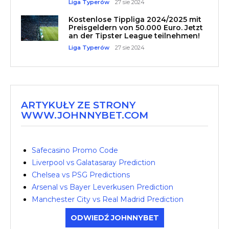
Liga Typerów
27 sie 2024
Kostenlose Tippliga 2024/2025 mit
Preisgeldern von 50.000 Euro. Jetzt
an der Tipster League teilnehmen!
Liga Typerów
27 sie 2024
ARTYKUŁY ZE STRONY
WWW.JOHNNYBET.COM
Safecasino Promo Code
Liverpool vs Galatasaray Prediction
Chelsea vs PSG Predictions
Arsenal vs Bayer Leverkusen Prediction
Manchester City vs Real Madrid Prediction
ODWIEDŹ JOHNNYBET