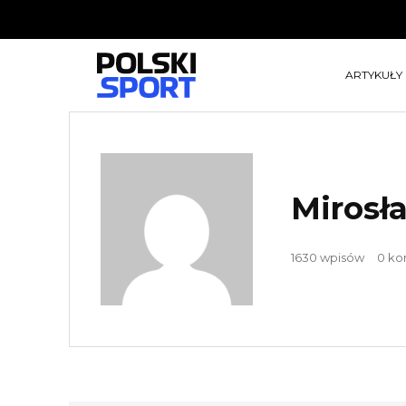
ARTYKUŁY
Mirosł
1630 wpisów
0 ko