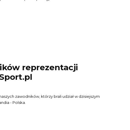
ków reprezentacji
Sport.pl
naszych zawodników, którzy brali udział w dzisiejszym
spotkaniu Eliminacji EURO 2016 Irlandia - Polska.