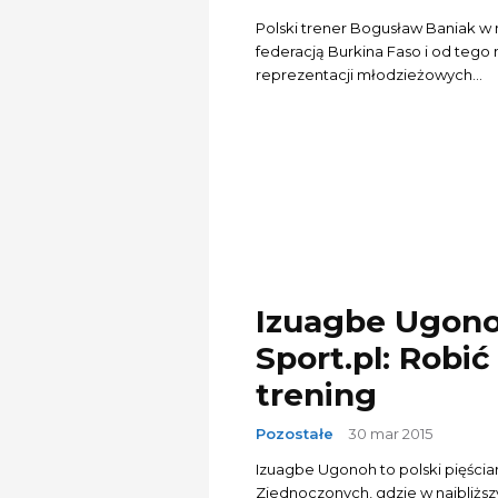
Polski trener Bogusław Baniak w n
federacją Burkina Faso i od tego
reprezentacji młodzieżowych...
Izuagbe Ugonoh
Sport.pl: Robić
trening
Pozostałe
30 mar 2015
Izuagbe Ugonoh to polski pięściar
Zjednoczonych, gdzie w najbliższ