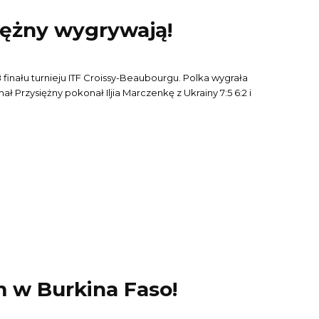
siężny wygrywają!
finału turnieju ITF Croissy-Beaubourgu. Polka wygrała
chał Przysiężny pokonał Iljia Marczenkę z Ukrainy 7:5 6:2 i
m w Burkina Faso!