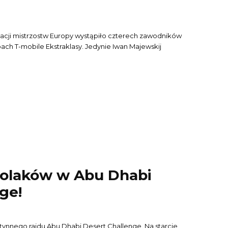
nacji mistrzostw Europy wystąpiło czterech zawodników
ach T-mobile Ekstraklasy. Jedynie Iwan Majewskij
Polaków w Abu Dhabi
ge!
tynnego rajdu Abu Dhabi Desert Challenge. Na starcie