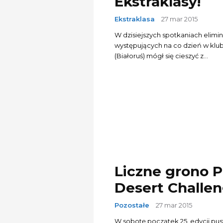
Ekstraklasy!
Ekstraklasa
27 mar 2015
W dzisiejszych spotkaniach elimi
występujących na co dzień w klub
(Białoruś) mógł się cieszyć z...
Liczne grono 
Desert Challen
Pozostałe
27 mar 2015
W sobotę początek 25. edycji pus