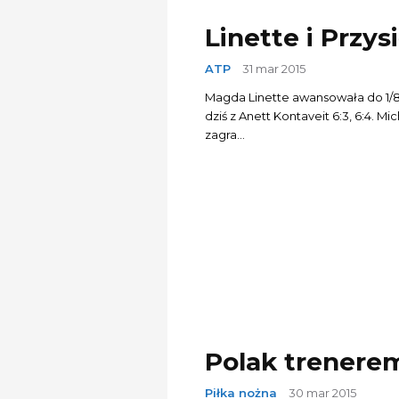
Linette i Przy
ATP
31 mar 2015
Magda Linette awansowała do 1/8 
dziś z Anett Kontaveit 6:3, 6:4. Mi
zagra...
Polak trenere
Piłka nożna
30 mar 2015