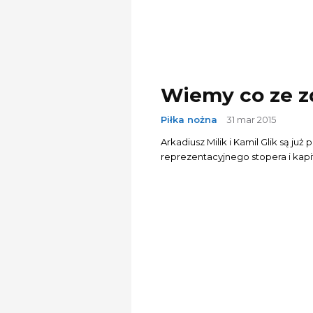
Wiemy co ze zd
Piłka nożna
31 mar 2015
Arkadiusz Milik i Kamil Glik są ju
reprezentacyjnego stopera i kapit