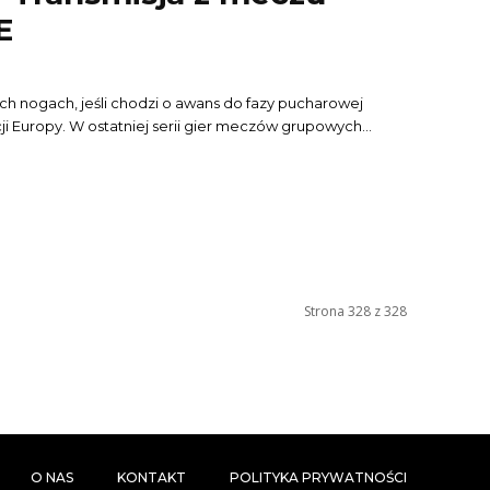
E
h nogach, jeśli chodzi o awans do fazy pucharowej
ji Europy. W ostatniej serii gier meczów grupowych...
Strona 328 z 328
O NAS
KONTAKT
POLITYKA PRYWATNOŚCI