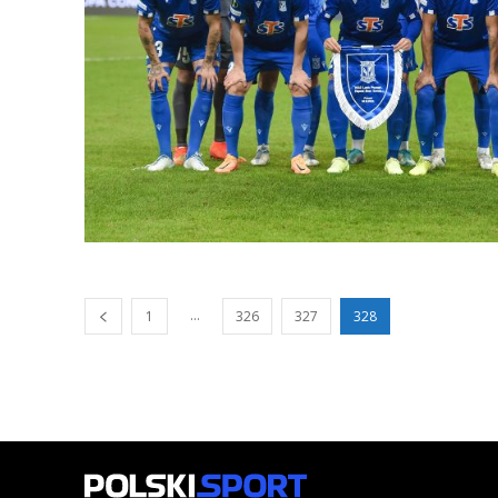
...
1
326
327
328