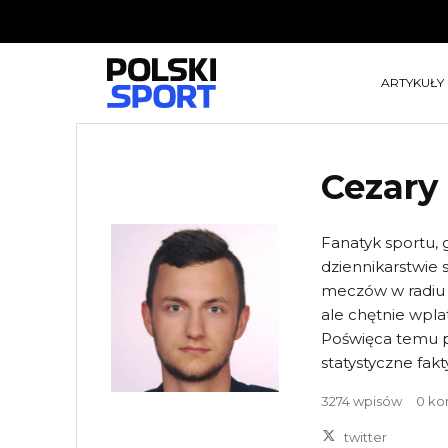
ARTYKUŁY
Cezary
Fanatyk sportu, 
dziennikarstwie
meczów w radiu 
ale chętnie wplat
Poświęca temu pr
statystyczne fakt
3274 wpisów
0 ko
twitter