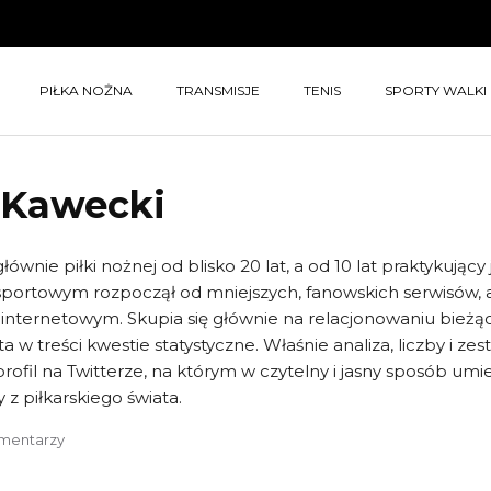
PIŁKA NOŻNA
TRANSMISJE
TENIS
SPORTY WALKI
 Kawecki
głównie piłki nożnej od blisko 20 lat, a od 10 lat praktykuj
 sportowym rozpoczął od mniejszych, fanowskich serwisów
internetowym. Skupia się głównie na relacjonowaniu bieżąc
a w treści kwestie statystyczne. Właśnie analiza, liczby i ze
ofil na Twitterze, na którym w czytelny i jasny sposób um
y z piłkarskiego świata.
mentarzy