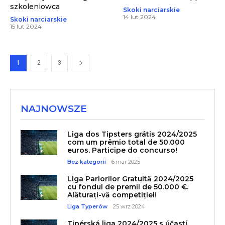
szkoleniowca
Skoki narciarskie
14 lut 2024
Skoki narciarskie
15 lut 2024
1
2
3
NAJNOWSZE
Liga dos Tipsters grátis 2024/2025
com um prêmio total de 50.000
euros. Participe do concurso!
Bez kategorii
6 mar 2025
Liga Pariorilor Gratuită 2024/2025
cu fondul de premii de 50.000 €.
Alăturați-vă competiției!
Liga Typerów
25 wrz 2024
Tipérská liga 2024/2025 s účastí