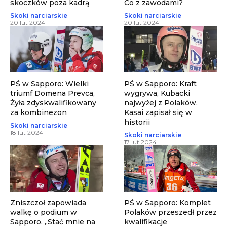
skoczków poza kadrą
Co z zawodami?
Skoki narciarskie
Skoki narciarskie
20 lut 2024
20 lut 2024
PŚ w Sapporo: Wielki
PŚ w Sapporo: Kraft
triumf Domena Prevca,
wygrywa, Kubacki
Żyła zdyskwalifikowany
najwyżej z Polaków.
za kombinezon
Kasai zapisał się w
historii
Skoki narciarskie
18 lut 2024
Skoki narciarskie
17 lut 2024
Zniszczoł zapowiada
PŚ w Sapporo: Komplet
walkę o podium w
Polaków przeszedł przez
Sapporo. „Stać mnie na
kwalifikacje