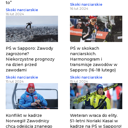
to”
Skoki narciarskie
16 lut 2024
Skoki narciarskie
16 lut 2024
PŚ w Sapporo: Zawody
PŚ w skokach
zagrożone?
narciarskich.
Niekorzystne prognozy
Harmonogram i
na dzień przed
transmisje zawodów w
zawodami
Sapporo (16-18 lutego)
Skoki narciarskie
Skoki narciarskie
15 lut 2024
15 lut 2024
Konflikt w kadrze
Weteran wraca do elity.
Norwegii! Zawodnicy
51-letni Noriaki Kasai w
chcą odejścia znanego
kadrze na PŚ w Sapporo!