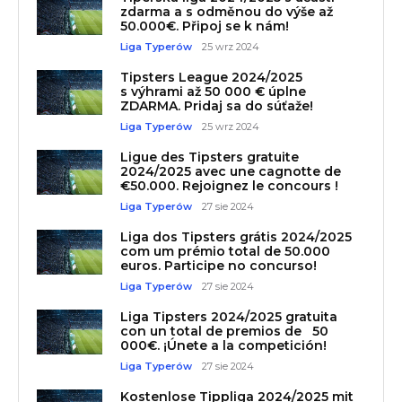
zdarma a s odměnou do výše až
50.000€. Připoj se k nám!
Liga Typerów
25 wrz 2024
Tipsters League 2024/2025
s výhrami až 50 000 € úplne
ZDARMA. Pridaj sa do súťaže!
Liga Typerów
25 wrz 2024
Ligue des Tipsters gratuite
2024/2025 avec une cagnotte de
€50.000. Rejoignez le concours !
Liga Typerów
27 sie 2024
Liga dos Tipsters grátis 2024/2025
com um prémio total de 50.000
euros. Participe no concurso!
Liga Typerów
27 sie 2024
Liga Tipsters 2024/2025 gratuita
con un total de premios de 50
000€. ¡Únete a la competición!
Liga Typerów
27 sie 2024
Kostenlose Tippliga 2024/2025 mit