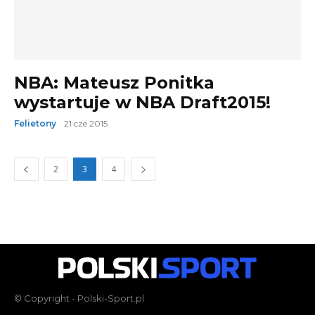
NBA: Mateusz Ponitka
wystartuje w NBA Draft2015!
Felietony
21 cze 2015
2
3
4
© Copyright - Polski-Sport.pl