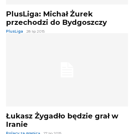
PlusLiga: Michał Żurek
przechodzi do Bydgoszczy
PlusLiga
28 lip 2015
Łukasz Żygadło będzie grał w
Iranie
Polacy za granicą
27 lip 2015