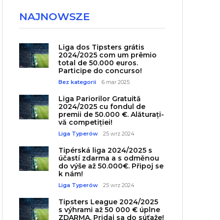
NAJNOWSZE
Liga dos Tipsters grátis
2024/2025 com um prêmio
total de 50.000 euros.
Participe do concurso!
Bez kategorii
6 mar 2025
Liga Pariorilor Gratuită
2024/2025 cu fondul de
premii de 50.000 €. Alăturați-
vă competiției!
Liga Typerów
25 wrz 2024
Tipérská liga 2024/2025 s
účastí zdarma a s odměnou
do výše až 50.000€. Připoj se
k nám!
Liga Typerów
25 wrz 2024
Tipsters League 2024/2025
s výhrami až 50 000 € úplne
ZDARMA. Pridaj sa do súťaže!