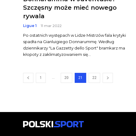
Szczęsny może mieć nowego
rywala
Ligue 1
11 mar 2022
Po ostatnich występach w Lidze Mistrzów fala krytyki
spadła na Gianluigiego Donnarummę. Według
dziennikarzy "La Gazzetty dello Sport" bramkarz ma
kłopoty z zaklimatyzowaniem się...
...
1
20
21
22