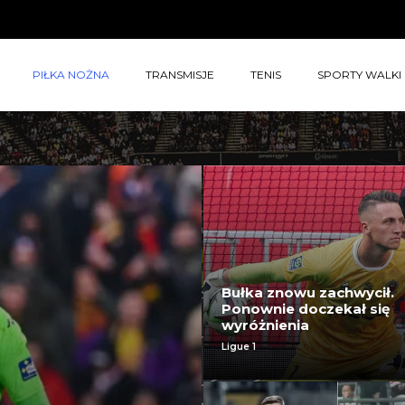
PIŁKA NOŻNA
TRANSMISJE
TENIS
SPORTY WALKI
Bułka znowu zachwycił.
Ponownie doczekał się
wyróżnienia
Ligue 1