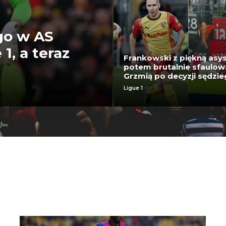
go w AS
1, a teraz
Frankowski z piękną asys
potem brutalnie sfaulow
Grzmią po decyzji sędzi
Ligue 1