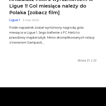
Ligue 1! Gol miesiąca należy do
Polaka [zobacz film]
Ligue 1
9 mar 2022
Polski napastnik został wyróżniony nagrodą gola
miesiąca w Ligue 1. Jego trafienie z FC Metz to
prawdziwy majstersztyk. Mimo skomplikowanych relacji
z trenerem Sampaoli,...
Strona 21 z 22