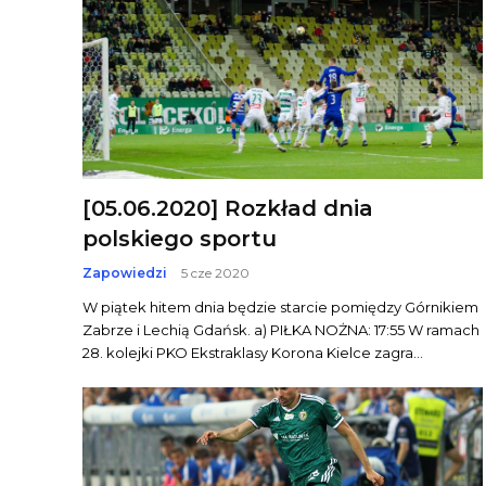
[05.06.2020] Rozkład dnia
polskiego sportu
Zapowiedzi
5 cze 2020
W piątek hitem dnia będzie starcie pomiędzy Górnikiem
Zabrze i Lechią Gdańsk. a) PIŁKA NOŻNA: 17:55 W ramach
28. kolejki PKO Ekstraklasy Korona Kielce zagra...