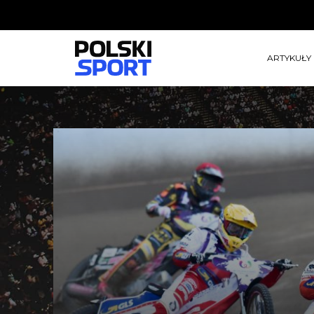
ARTYKUŁY