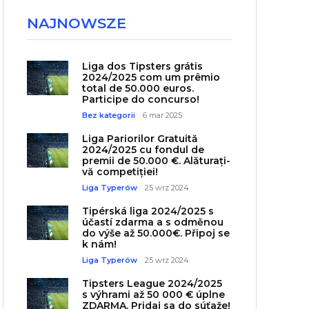
NAJNOWSZE
Liga dos Tipsters grátis
2024/2025 com um prêmio
total de 50.000 euros.
Participe do concurso!
Bez kategorii
6 mar 2025
Liga Pariorilor Gratuită
2024/2025 cu fondul de
premii de 50.000 €. Alăturați-
vă competiției!
Liga Typerów
25 wrz 2024
Tipérská liga 2024/2025 s
účastí zdarma a s odměnou
do výše až 50.000€. Připoj se
k nám!
Liga Typerów
25 wrz 2024
Tipsters League 2024/2025
s výhrami až 50 000 € úplne
ZDARMA. Pridaj sa do súťaže!