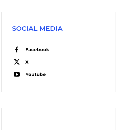
SOCIAL MEDIA
Facebook
X
Youtube