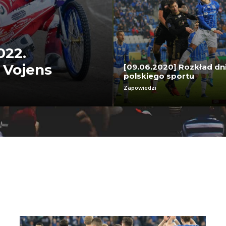
022.
 Vojens
[09.06.2020] Rozkład dn
polskiego sportu
Zapowiedzi