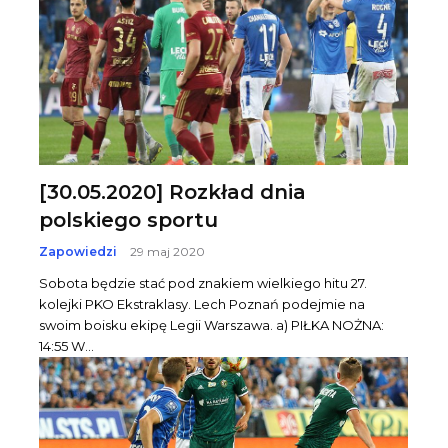
[30.05.2020] Rozkład dnia
polskiego sportu
Zapowiedzi
29 maj 2020
Sobota będzie stać pod znakiem wielkiego hitu 27.
kolejki PKO Ekstraklasy. Lech Poznań podejmie na
swoim boisku ekipę Legii Warszawa. a) PIŁKA NOŻNA:
14:55 W...