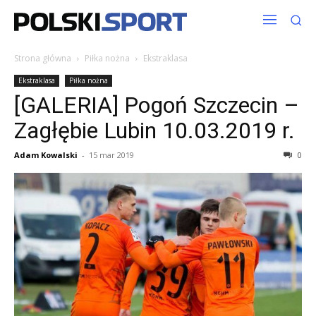
Strona główna
Piłka nożna
Ekstraklasa
Ekstraklasa
Piłka nożna
[GALERIA] Pogoń Szczecin –
Zagłębie Lubin 10.03.2019 r.
Adam Kowalski
-
15 mar 2019
0