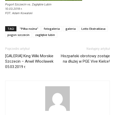
Pogoń Szczecin vs. Zagłębie Lubin
10.03.2019 r.
FOT. Adam Kowalski
TAGI
"Piłka nożna"
fotogaleria
galeria
Lotto Ekstraklasa
pogon szczecin
zagłębie lubin
Poprzedni artykuł
Następny artykuł
[GALERIA] King Wilki Morskie
Hiszpański obrotowy zostaje
Szczecin – Anwil Włocławek
na dłużej w PGE Vive Kielce!
05.03.2019 r.