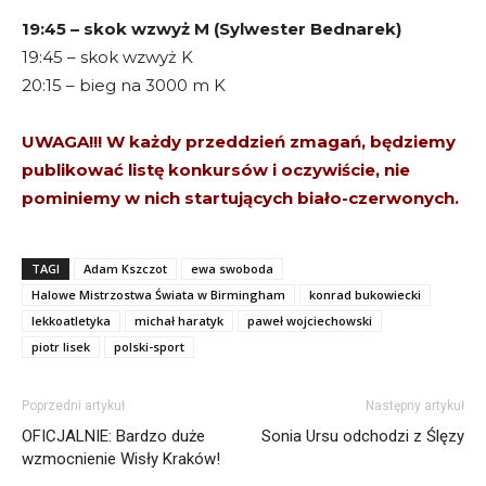
19:45 – skok wzwyż M (Sylwester Bednarek)
19:45 – skok wzwyż K
20:15 – bieg na 3000 m K
UWAGA!!! W każdy przeddzień zmagań, będziemy
publikować listę konkursów i oczywiście, nie
pominiemy w nich startujących biało-czerwonych.
TAGI
Adam Kszczot
ewa swoboda
Halowe Mistrzostwa Świata w Birmingham
konrad bukowiecki
lekkoatletyka
michał haratyk
paweł wojciechowski
piotr lisek
polski-sport
Poprzedni artykuł
Następny artykuł
OFICJALNIE: Bardzo duże
Sonia Ursu odchodzi z Ślęzy
wzmocnienie Wisły Kraków!