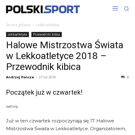
Strona główna
Lekkoatletyka
Lekkoatletyka
Przewodniki kibica
Halowe Mistrzostwa Świata
w Lekkoatletyce 2018 –
Przewodnik kibica
Andrzej Poncza
-
27 lut 2018
0
Początek już w czwartek!
iaaf.org
Już w ten czwartek rozpoczynają się 17. Halowe
Mistrzostwa Świata w Lekkoatletyce. Organizatorem,