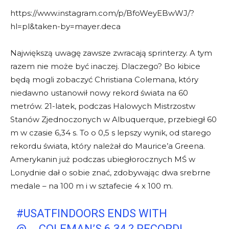
https://www.instagram.com/p/BfoWeyEBwWJ/?
hl=pl&taken-by=mayer.deca
Największą uwagę zawsze zwracają sprinterzy. A tym
razem nie może być inaczej. Dlaczego? Bo kibice
będą mogli zobaczyć Christiana Colemana, który
niedawno ustanowił nowy rekord świata na 60
metrów. 21-latek, podczas Halowych Mistrzostw
Stanów Zjednoczonych w Albuquerque, przebiegł 60
m w czasie 6,34 s. To o 0,5 s lepszy wynik, od starego
rekordu świata, który należał do Maurice’a Greena.
Amerykanin już podczas ubiegłorocznych MŚ w
Lonydnie dał o sobie znać, zdobywając dwa srebrne
medale – na 100 m i w sztafecie 4 x 100 m.
#USATFINDOORS
ENDS WITH
@__COLEMAN
’S 6.34 ? RECORD!