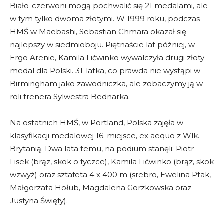
Biało-czerwoni mogą pochwalić się 21 medalami, ale
w tym tylko dwoma złotymi. W 1999 roku, podczas
HMŚ w Maebashi, Sebastian Chmara okazał się
najlepszy w siedmioboju. Piętnaście lat później, w
Ergo Arenie, Kamila Lićwinko wywalczyła drugi złoty
medal dla Polski. 31-latka, co prawda nie wystąpi w
Birmingham jako zawodniczka, ale zobaczymy ją w
roli trenera Sylwestra Bednarka.
Na ostatnich HMŚ, w Portland, Polska zajęła w
klasyfikacji medalowej 16. miejsce, ex aequo z Wlk.
Brytanią. Dwa lata temu, na podium stanęli: Piotr
Lisek (brąz, skok o tyczce), Kamila Lićwinko (brąz, skok
wzwyż) oraz sztafeta 4 x 400 m (srebro, Ewelina Ptak,
Małgorzata Hołub, Magdalena Gorzkowska oraz
Justyna Święty).