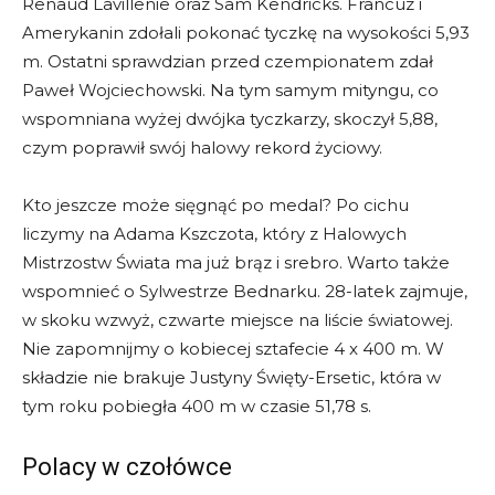
Renaud Lavillenie oraz Sam Kendricks. Francuz i
Amerykanin zdołali pokonać tyczkę na wysokości 5,93
m. Ostatni sprawdzian przed czempionatem zdał
Paweł Wojciechowski. Na tym samym mityngu, co
wspomniana wyżej dwójka tyczkarzy, skoczył 5,88,
czym poprawił swój halowy rekord życiowy.
Kto jeszcze może sięgnąć po medal? Po cichu
liczymy na Adama Kszczota, który z Halowych
Mistrzostw Świata ma już brąz i srebro. Warto także
wspomnieć o Sylwestrze Bednarku. 28-latek zajmuje,
w skoku wzwyż, czwarte miejsce na liście światowej.
Nie zapomnijmy o kobiecej sztafecie 4 x 400 m. W
składzie nie brakuje Justyny Święty-Ersetic, która w
tym roku pobiegła 400 m w czasie 51,78 s.
Polacy w czołówce