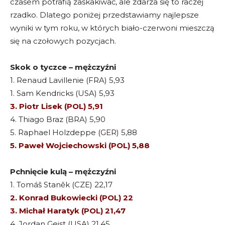
czasem potrafią zaskakiwać, ale zdarza się to raczej
rzadko. Dlatego poniżej przedstawiamy najlepsze
wyniki w tym roku, w których biało-czerwoni mieszczą
się na czołowych pozycjach.
Skok o tyczce – mężczyźni
1. Renaud Lavillenie (FRA) 5,93
1. Sam Kendricks (USA) 5,93
3. Piotr Lisek (POL) 5,91
4. Thiago Braz (BRA) 5,90
5. Raphael Holzdeppe (GER) 5,88
5. Paweł Wojciechowski (POL) 5,88
Pchnięcie kulą – mężczyźni
1. Tomáš Staněk (CZE) 22,17
2. Konrad Bukowiecki (POL) 22
3. Michał Haratyk (POL) 21,47
4. Jordan Geist (USA) 21,45