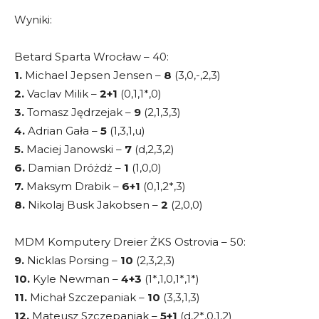
Wyniki:
Betard Sparta Wrocław – 40:
1.
Michael Jepsen Jensen –
8
(3,0,-,2,3)
2.
Vaclav Milik –
2+1
(0,1,1*,0)
3.
Tomasz Jędrzejak –
9
(2,1,3,3)
4.
Adrian Gała –
5
(1,3,1,u)
5.
Maciej Janowski –
7
(d,2,3,2)
6.
Damian Dróżdż –
1
(1,0,0)
7.
Maksym Drabik –
6+1
(0,1,2*,3)
8.
Nikolaj Busk Jakobsen –
2
(2,0,0)
MDM Komputery Dreier ŻKS Ostrovia – 50:
9.
Nicklas Porsing –
10
(2,3,2,3)
10.
Kyle Newman –
4+3
(1*,1,0,1*,1*)
11.
Michał Szczepaniak –
10
(3,3,1,3)
12.
Mateusz Szczepaniak –
5+1
(d,2*,0,1,2)