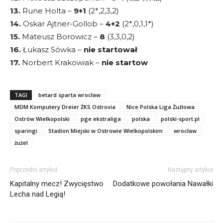
13.
Rune Holta –
9+1
(2*,2,3,2)
14.
Oskar Ajtner-Gollob –
4+2
(2*,0,1,1*)
15.
Mateusz Borowicz –
8
(3,3,0,2)
16.
Łukasz Sówka –
nie startował
17.
Norbert Krakowiak –
nie startow
TAGI
betard sparta wrocław
MDM Komputery Dreier ŻKS Ostrovia
Nice Polska Liga Żużlowa
Ostrów Wielkopolski
pge ekstraliga
polska
polski-sport.pl
sparingi
Stadion Miejski w Ostrowie Wielkopolskim
wrocław
żużel
Poprzedni artykuł
Następny artykuł
Kapitalny mecz! Zwycięstwo
Dodatkowe powołania Nawałki
Lecha nad Legią!