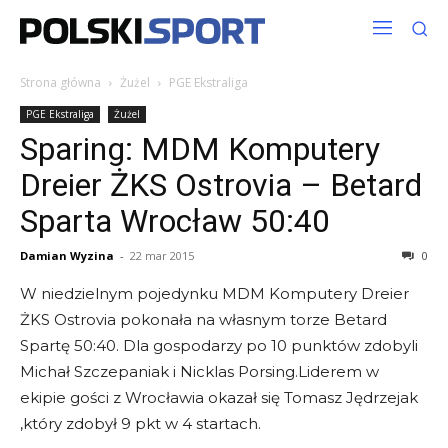
Strona główna
Żużel
PGE Ekstraliga
PGE Ekstraliga
Żużel
Sparing: MDM Komputery
Dreier ŻKS Ostrovia – Betard
Sparta Wrocław 50:40
Damian Wyzina
-
22 mar 2015
0
W niedzielnym pojedynku MDM Komputery Dreier
ŻKS Ostrovia pokonała na własnym torze Betard
Spartę 50:40. Dla gospodarzy po 10 punktów zdobyli
Michał Szczepaniak i Nicklas Porsing.Liderem w
ekipie gości z Wrocławia okazał się Tomasz Jędrzejak
,który zdobył 9 pkt w 4 startach.