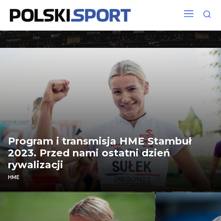
Program i transmisja HME Stambuł
2023. Przed nami ostatni dzień
rywalizacji
HME