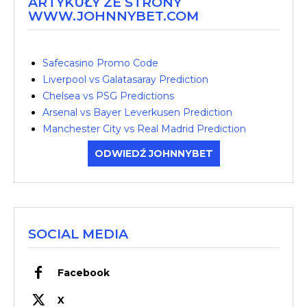
ARTYKUŁY ZE STRONY
WWW.JOHNNYBET.COM
Safecasino Promo Code
Liverpool vs Galatasaray Prediction
Chelsea vs PSG Predictions
Arsenal vs Bayer Leverkusen Prediction
Manchester City vs Real Madrid Prediction
ODWIEDŹ JOHNNYBET
SOCIAL MEDIA
Facebook
X