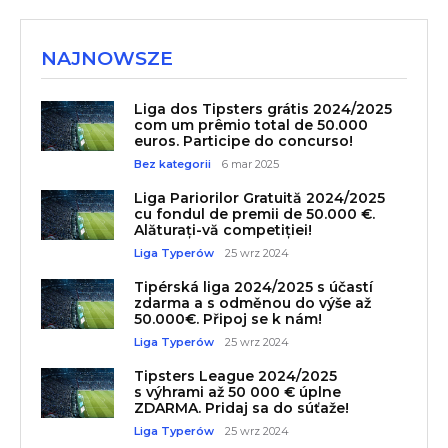
NAJNOWSZE
Liga dos Tipsters grátis 2024/2025
com um prêmio total de 50.000
euros. Participe do concurso!
Bez kategorii
6 mar 2025
Liga Pariorilor Gratuită 2024/2025
cu fondul de premii de 50.000 €.
Alăturați-vă competiției!
Liga Typerów
25 wrz 2024
Tipérská liga 2024/2025 s účastí
zdarma a s odměnou do výše až
50.000€. Připoj se k nám!
Liga Typerów
25 wrz 2024
Tipsters League 2024/2025
s výhrami až 50 000 € úplne
ZDARMA. Pridaj sa do súťaže!
Liga Typerów
25 wrz 2024