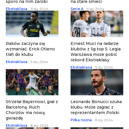
sporo na nim zarobi
na stare śmieci
Ekstraklasa
11 sty 2024
Serie A
9 sty 2024
Raków zaczyna się
Ernest Muci na radarze
wzmaniać. Erick Otieno
klubów z lig top 5. Legia
trafi do klubu
Warszawa może pobić
rekord Ekstraklasy
Ekstraklasa
9 sty 2024
Ekstraklasa
9 sty 2024
Strzelał Bayernowi, grał z
Leonardo Bonucci szuka
Barceloną. Ruch
klubu. Może zagrać z
Chorzów ma nową
reprezentantem Polski
gwiazdę
Piłka nożna
8 sty 2024
Ekstraklasa
8 sty 2024