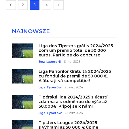
2
3
4
NAJNOWSZE
Liga dos Tipsters grátis 2024/2025
com um prêmio total de 50.000
euros. Participe do concurso!
Bez kategorii
6 mar 2025
Liga Pariorilor Gratuită 2024/2025
cu fondul de premii de 50.000 €.
Alăturați-vă competiției!
Liga Typerów
25 wrz 2024
Tipérská liga 2024/2025 s účastí
zdarma a s odměnou do výše až
50.000€. Připoj se k nám!
Liga Typerów
25 wrz 2024
Tipsters League 2024/2025
s výhrami až 50 000 € úplne