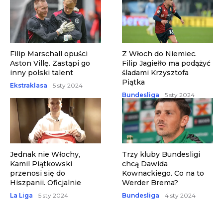
Filip Marschall opuści
Z Włoch do Niemiec.
Aston Villę. Zastąpi go
Filip Jagiełło ma podążyć
inny polski talent
śladami Krzysztofa
Piątka
Ekstraklasa
5 sty 2024
Bundesliga
5 sty 2024
Jednak nie Włochy,
Trzy kluby Bundesligi
Kamil Piątkowski
chcą Dawida
przenosi się do
Kownackiego. Co na to
Hiszpanii. Oficjalnie
Werder Brema?
La Liga
5 sty 2024
Bundesliga
4 sty 2024