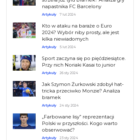
napastnika FC Barcelony
Artykuły
7 lut 2024
Kto w ataku na baraże o Euro
2024? Wybór niby prosty, ale jest
kilka niewiadomych
Artykuły
5 lut 2024
Sport zaczyna się po pięćdziesiątce.
Przy nich Noriaki Kasai to junior
Artykuły
26 sty 2024
Jak Szymon Żurkowski zdobył hat-
tricka przeciwko Monzie? Analiza
bramek
Artykuły
24 sty 2024
„Farbowane lisy” reprezentacji
Polski w przyszłości. Kogo warto
obserwować?
Artykuły
23 sty 2024