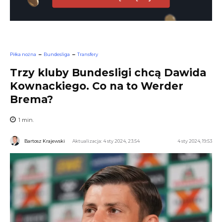
Piłka nożna
Bundesliga
Transfery
Trzy kluby Bundesligi chcą Dawida
Kownackiego. Co na to Werder
Brema?
1
min.
Bartosz Krajewski
Aktualizacja: 4 sty 2024, 23:54
4 sty 2024, 19:53