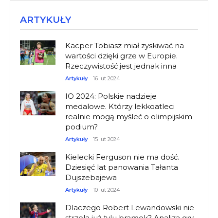
ARTYKUŁY
Kacper Tobiasz miał zyskiwać na
wartości dzięki grze w Europie.
Rzeczywistość jest jednak inna
Artykuły
16 lut 2024
IO 2024: Polskie nadzieje
medalowe. Którzy lekkoatleci
realnie mogą myśleć o olimpijskim
podium?
Artykuły
15 lut 2024
Kielecki Ferguson nie ma dość.
Dziesięć lat panowania Tałanta
Dujszebajewa
Artykuły
10 lut 2024
Dlaczego Robert Lewandowski nie
strzela już tylu bramek? Analiza gry