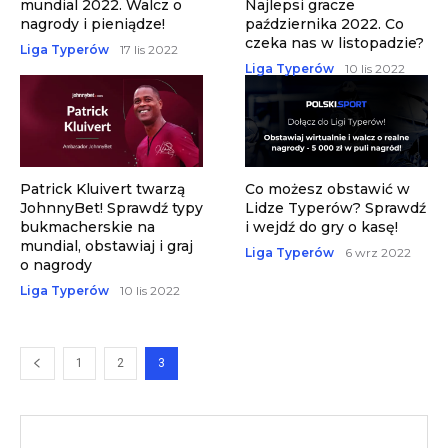
mundial 2022. Walcz o
Najlepsi gracze
nagrody i pieniądze!
października 2022. Co
czeka nas w listopadzie?
Liga Typerów
17 lis 2022
Liga Typerów
10 lis 2022
Patrick Kluivert twarzą
Co możesz obstawić w
JohnnyBet! Sprawdź typy
Lidze Typerów? Sprawdź
bukmacherskie na
i wejdź do gry o kasę!
mundial, obstawiaj i graj
Liga Typerów
6 wrz 2022
o nagrody
Liga Typerów
10 lis 2022
1
2
3