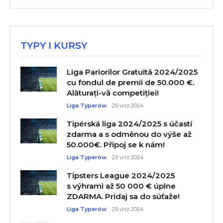
TYPY I KURSY
Liga Pariorilor Gratuită 2024/2025
cu fondul de premii de 50.000 €.
Alăturați-vă competiției!
Liga Typerów
25 wrz 2024
Tipérská liga 2024/2025 s účastí
zdarma a s odměnou do výše až
50.000€. Připoj se k nám!
Liga Typerów
25 wrz 2024
Tipsters League 2024/2025
s výhrami až 50 000 € úplne
ZDARMA. Pridaj sa do súťaže!
Liga Typerów
25 wrz 2024