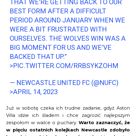
THAT WE’RE GETTING BACK TO OUR
BEST FORM AFTER A DIFFICULT
PERIOD AROUND JANUARY WHEN WE
WERE A BIT FRUSTRATED WITH
OURSELVES. THE WOLVES WIN WAS A
BIG MOMENT FOR US AND WE’VE
BACKED THAT UP.”
>PIC.TWITTER.COM/RRBSYKZOHM
— NEWCASTLE UNITED FC (@NUFC)
>APRIL 14, 2023
Już w sobotę czeka ich trudne zadanie, gdyż Aston
Villa idzie ich śladem i chce zagrozić najlepszym
zespołom w walce o puchary.
Warto zaznaczyć, że
w pięciu ostatnich kolejkach Newcastle zdobyło