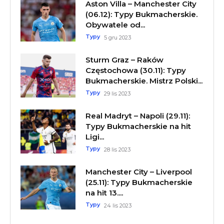
Aston Villa – Manchester City
(06.12): Typy Bukmacherskie.
Obywatele od...
Typy
5 gru 2023
Sturm Graz – Raków
Częstochowa (30.11): Typy
Bukmacherskie. Mistrz Polski...
Typy
29 lis 2023
Real Madryt – Napoli (29.11):
Typy Bukmacherskie na hit
Ligi...
Typy
28 lis 2023
Manchester City – Liverpool
(25.11): Typy Bukmacherskie
na hit 13....
Typy
24 lis 2023