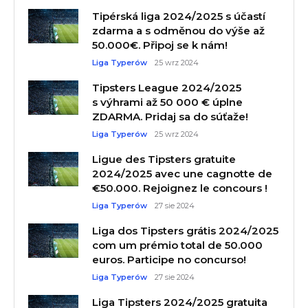
Tipérská liga 2024/2025 s účastí
zdarma a s odměnou do výše až
50.000€. Připoj se k nám!
Liga Typerów
25 wrz 2024
Tipsters League 2024/2025
s výhrami až 50 000 € úplne
ZDARMA. Pridaj sa do súťaže!
Liga Typerów
25 wrz 2024
Ligue des Tipsters gratuite
2024/2025 avec une cagnotte de
€50.000. Rejoignez le concours !
Liga Typerów
27 sie 2024
Liga dos Tipsters grátis 2024/2025
com um prémio total de 50.000
euros. Participe no concurso!
Liga Typerów
27 sie 2024
Liga Tipsters 2024/2025 gratuita