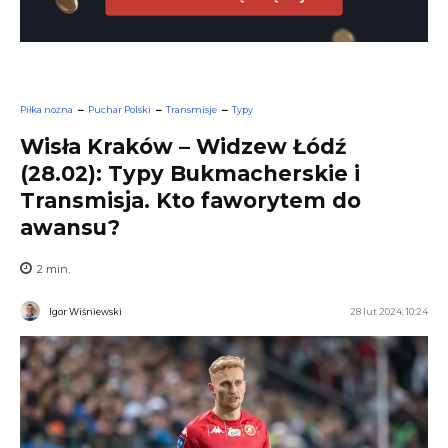
Piłka nożna
Puchar Polski
Transmisje
Typy
Wisła Kraków – Widzew Łódź
(28.02): Typy Bukmacherskie i
Transmisja. Kto faworytem do
awansu?
2
min.
Igor Wiśniewski
28 lut 2024, 10:24