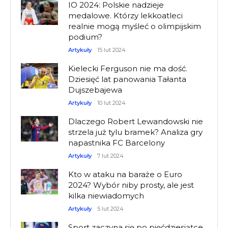
IO 2024: Polskie nadzieje
medalowe. Którzy lekkoatleci
realnie mogą myśleć o olimpijskim
podium?
Artykuły
15 lut 2024
Kielecki Ferguson nie ma dość.
Dziesięć lat panowania Tałanta
Dujszebajewa
Artykuły
10 lut 2024
Dlaczego Robert Lewandowski nie
strzela już tylu bramek? Analiza gry
napastnika FC Barcelony
Artykuły
7 lut 2024
Kto w ataku na baraże o Euro
2024? Wybór niby prosty, ale jest
kilka niewiadomych
Artykuły
5 lut 2024
Sport zaczyna się po pięćdziesiątce.