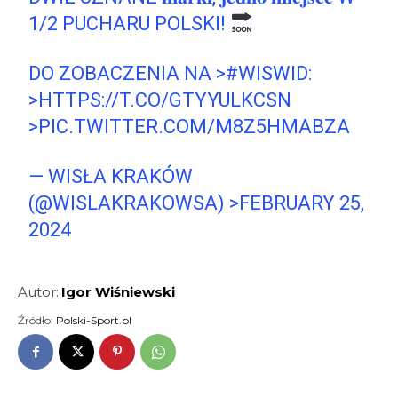
1/2 PUCHARU POLSKI!
DO ZOBACZENIA NA
>#WISWID
:
>HTTPS://T.CO/GTYYULKCSN
>PIC.TWITTER.COM/M8Z5HMABZA
— WISŁA KRAKÓW
(@WISLAKRAKOWSA)
>FEBRUARY 25,
2024
Autor:
Igor Wiśniewski
Źródło:
Polski-Sport.pl