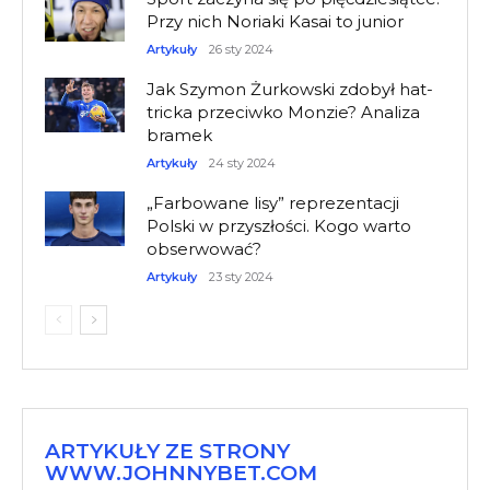
Przy nich Noriaki Kasai to junior
Artykuły
26 sty 2024
Jak Szymon Żurkowski zdobył hat-
tricka przeciwko Monzie? Analiza
bramek
Artykuły
24 sty 2024
„Farbowane lisy” reprezentacji
Polski w przyszłości. Kogo warto
obserwować?
Artykuły
23 sty 2024
ARTYKUŁY ZE STRONY
WWW.JOHNNYBET.COM