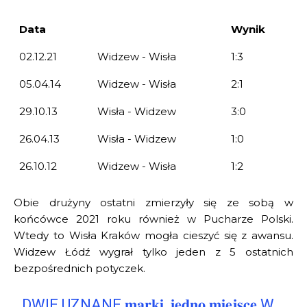
Data
Wynik
02.12.21
Widzew - Wisła
1:3
05.04.14
Widzew - Wisła
2:1
29.10.13
Wisła - Widzew
3:0
26.04.13
Wisła - Widzew
1:0
26.10.12
Widzew - Wisła
1:2
Obie drużyny ostatni zmierzyły się ze sobą w
końcówce 2021 roku również w Pucharze Polski.
Wtedy to Wisła Kraków mogła cieszyć się z awansu.
Widzew Łódź wygrał tylko jeden z 5 ostatnich
bezpośrednich potyczek.
DWIE UZNANE 𝐦𝐚𝐫𝐤𝐢, 𝐣𝐞𝐝𝐧𝐨 𝐦𝐢𝐞𝐣𝐬𝐜𝐞 W