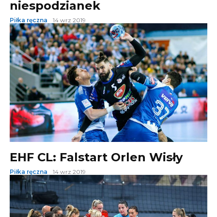
niespodzianek
Piłka ręczna
14 wrz 2019
EHF CL: Falstart Orlen Wisły
Piłka ręczna
14 wrz 2019