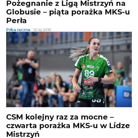
Pożegnanie z Ligą Mistrzyń na
Globusie – piąta porażka MKS-u
Perła
Piłka ręczna
10 lis 2019
CSM kolejny raz za mocne –
czwarta porażka MKS-u w Lidze
Mistrzyń