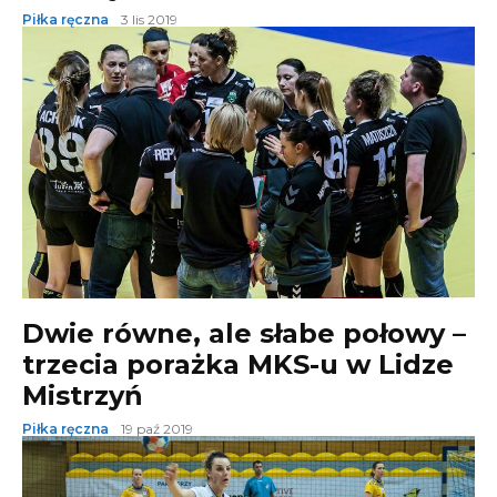
Piłka ręczna
3 lis 2019
Dwie równe, ale słabe połowy –
trzecia porażka MKS-u w Lidze
Mistrzyń
Piłka ręczna
19 paź 2019