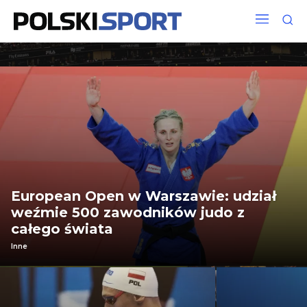
European Open w Warszawie: udział
weźmie 500 zawodników judo z
całego świata
Inne