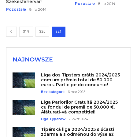
Szekesfehervar!
Pozostałe
8 lip 2014
Pozostałe
8 lip 2014
319
320
321
NAJNOWSZE
Liga dos Tipsters grátis 2024/2025
com um prêmio total de 50.000
euros. Participe do concurso!
Bez kategorii
6 mar 2025
Liga Pariorilor Gratuită 2024/2025
cu fondul de premii de 50.000 €.
Alăturați-vă competiției!
Liga Typerów
25 wrz 2024
Tipérská liga 2024/2025 s účastí
zdarma a s odměnou do výše až