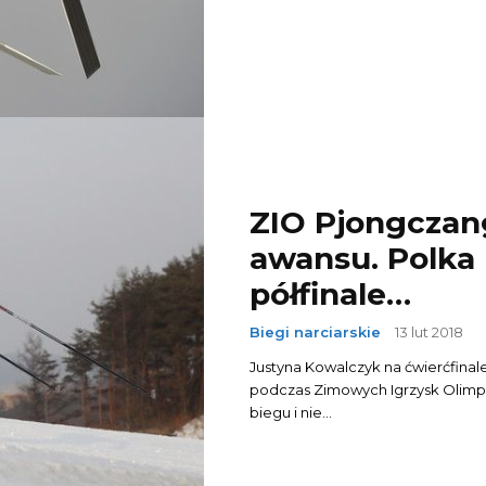
ZIO Pjongczan
awansu. Polka 
półfinale…
Biegi narciarskie
13 lut 2018
Justyna Kowalczyk na ćwierćfinal
podczas Zimowych Igrzysk Olimpij
biegu i nie...