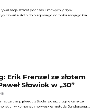
rywalizację sztafet podczas Zimowych Igrzysk
ożyły czwarte złoto do biegowego dorobku swojego kraju.
: Erik Frenzel ze złotem
Paweł Słowiok w „30”
018
 mistrza olimpijskiego z Sochi i po raz drugi w karierze
impijskich w kombinacji norweskiej metodą Gundersena!...