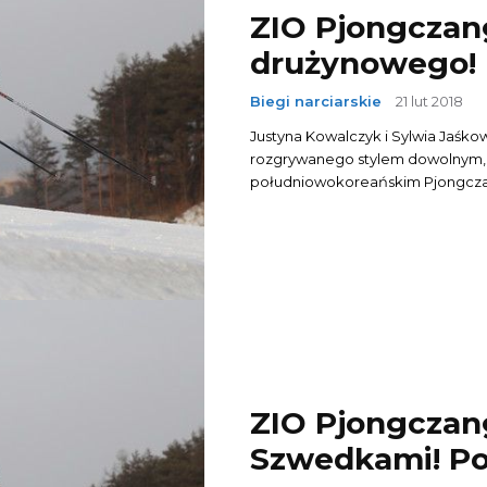
ZIO Pjongczang
drużynowego!
Biegi narciarskie
21 lut 2018
Justyna Kowalczyk i Sylwia Jaśko
rozgrywanego stylem dowolnym, 
południowokoreańskim Pjongczang.
ZIO Pjongczan
Szwedkami! Po