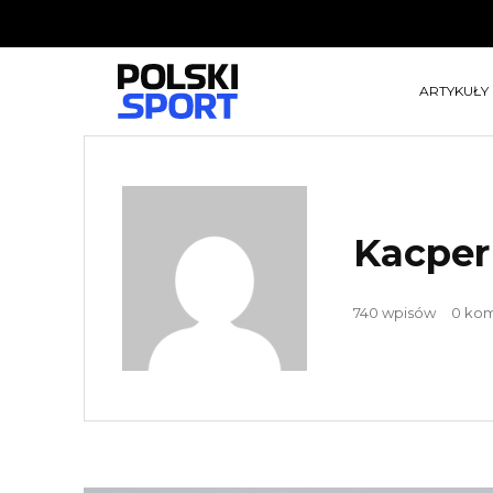
ARTYKUŁY
Kacper
740 wpisów
0 ko