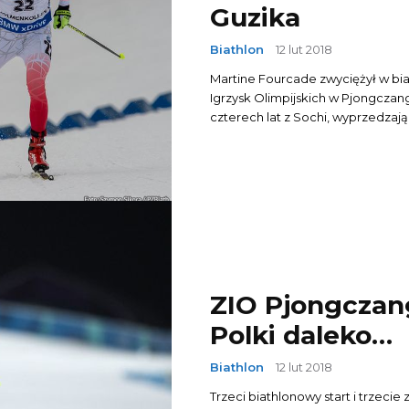
Guzika
Biathlon
12 lut 2018
Martine Fourcade zwyciężył w 
Igrzysk Olimpijskich w Pjongczang
czterech lat z Sochi, wyprzedzając
ZIO Pjongczang
Polki daleko…
Biathlon
12 lut 2018
Trzeci biathlonowy start i trzecie