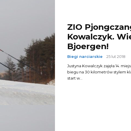
ZIO Pjongczang
Kowalczyk. Wie
Bjoergen!
Biegi narciarskie
25 lut 2018
Justyna Kowalczyk zajęła 14. mie
biegu na 30 kilometrów stylem kl
start w...