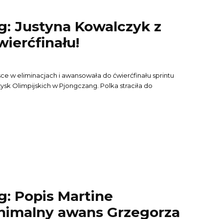
g: Justyna Kowalczyk z
ierćfinału!
sce w eliminacjach i awansowała do ćwierćfinału sprintu
sk Olimpijskich w Pjongczang. Polka straciła do
: Popis Martine
inimalny awans Grzegorza