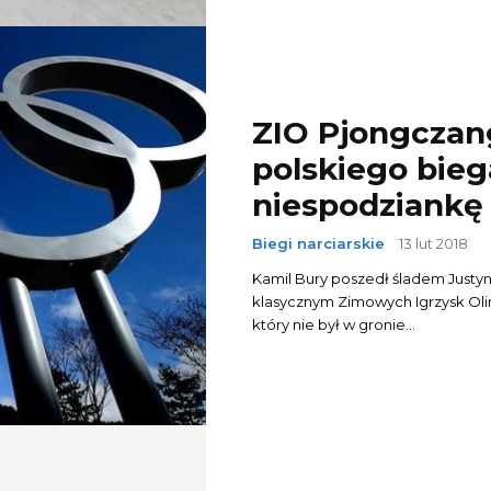
ZIO Pjongczang
polskiego bieg
niespodziankę 
Biegi narciarskie
13 lut 2018
Kamil Bury poszedł śladem Justyn
klasycznym Zimowych Igrzysk Ol
który nie był w gronie...