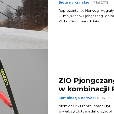
Biegi narciarskie
17 lut 2018
Reprezentantki Norwegii wygrały 
Olimpijskich w Pjongczang i doł
Złota z Sochi nie zdołały...
ZIO Pjongczang
w kombinacji! 
Kombinacja norweska
14 lut 2
Niemiec Erik Frenzel obronił tytuł
wywalczył złoty medal igrzysk ol