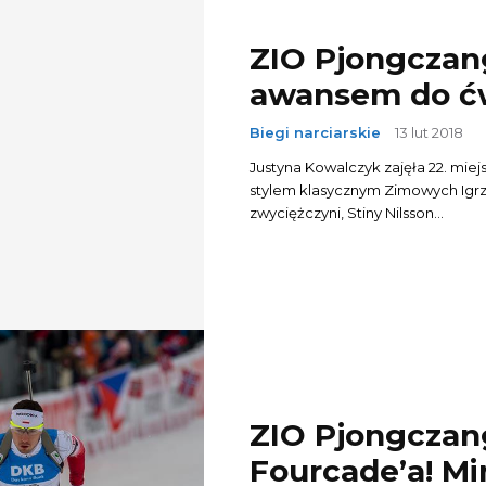
ZIO Pjongczan
awansem do ćw
Biegi narciarskie
13 lut 2018
Justyna Kowalczyk zajęła 22. miej
stylem klasycznym Zimowych Igrzy
zwyciężczyni, Stiny Nilsson...
ZIO Pjongczang
Fourcade’a! M