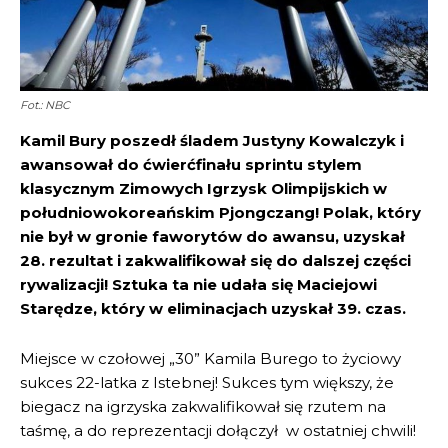
Fot.: NBC
Kamil Bury poszedł śladem Justyny Kowalczyk i
awansował do ćwierćfinału sprintu stylem
klasycznym Zimowych Igrzysk Olimpijskich w
południowokoreańskim Pjongczang! Polak, który
nie był w gronie faworytów do awansu, uzyskał
28. rezultat i zakwalifikował się do dalszej części
rywalizacji! Sztuka ta nie udała się Maciejowi
Starędze, który w eliminacjach uzyskał 39. czas.
Miejsce w czołowej „30” Kamila Burego to życiowy
sukces 22-latka z Istebnej! Sukces tym większy, że
biegacz na igrzyska zakwalifikował się rzutem na
taśmę, a do reprezentacji dołączył w ostatniej chwili!