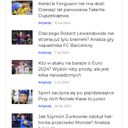
Kielecki Ferguson nie ma dość.
Dziesięć lat panowania Tałanta
Dujszebajewa
Artykuły
10 lut 2024
Dlaczego Robert Lewandowski nie
strzela już tylu bramek? Analiza gry
napastnika FC Barcelony
Artykuły
7 lut 2024
Kto w ataku na baraże o Euro
2024? Wybór niby prosty, ale jest
kilka niewiadomych
Artykuły
5 lut 2024
Sport zaczyna się po pięćdziesiątce.
Przy nich Noriaki Kasai to junior
Artykuły
26 sty 2024
Jak Szymon Żurkowski zdobył hat-
tricka przeciwko Monzie? Analiza