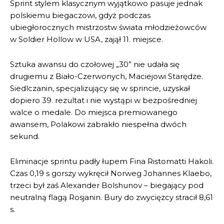
Sprint stylem klasycznym wyjątkowo pasuje jednak
polskiemu biegaczowi, gdyż podczas
ubiegłorocznych mistrzostw świata młodzieżowców
w Soldier Hollow w USA, zajął 11. miejsce.
Sztuka awansu do czołowej „30” nie udała się
drugiemu z Biało-Czerwonych, Maciejowi Starędze.
Siedlczanin, specjalizujący się w sprincie, uzyskał
dopiero 39. rezultat i nie wystąpi w bezpośredniej
walce o medale. Do miejsca premiowanego
awansem, Polakowi zabrakło niespełna dwóch
sekund.
Eliminacje sprintu padły łupem Fina Ristomatti Hakoli.
Czas 0,19 s gorszy wykręcił Norweg Johannes Klaebo,
trzeci był zaś Alexander Bolshunov – biegający pod
neutralną flagą Rosjanin. Bury do zwycięzcy stracił 8,61
s.