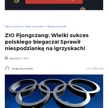
Sporty zimowe
Biegi narciarskie
Pjongczang 2018
ZIO Pjongczang: Wielki sukces
polskiego biegacza! Sprawił
niespodziankę na igrzyskach!
Less than 1
min.
Kacper Kaczmarek
13 lut 2018, 10:48