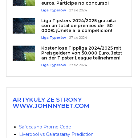
euros. Participe no concurso!
Liga Typerów
27 sie 2024
Liga Tipsters 2024/2025 gratuita
con un total de premios de 50
000€. ¡Únete a la competición!
Liga Typerów
27 sie 2024
Kostenlose Tippliga 2024/2025 mit
Preisgeldern von 50.000 Euro. Jetzt
an der Tipster League teilnehmen!
Liga Typerów
27 sie 2024
ARTYKUŁY ZE STRONY
WWW.JOHNNYBET.COM
Safecasino Promo Code
Liverpool vs Galatasaray Prediction