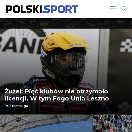
Żużel: Pięć klubów nie otrzymało
licencji. W tym Fogo Unia Leszno
PGE Ekstraliga