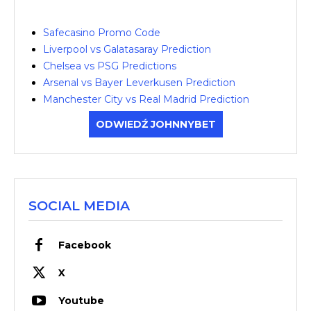
Safecasino Promo Code
Liverpool vs Galatasaray Prediction
Chelsea vs PSG Predictions
Arsenal vs Bayer Leverkusen Prediction
Manchester City vs Real Madrid Prediction
ODWIEDŹ JOHNNYBET
SOCIAL MEDIA
Facebook
X
Youtube