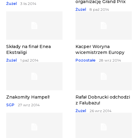
organizację Grand Prix
Żużel
3 lis 2014
Żużel
8 paź 2014
Składy na finał Enea
Kacper Woryna
Ekstraligi
wicemistrzem Europy
Żużel
1 paź 2014
Pozostałe
28 wrz 2014
Znakomity Hampel!
Rafał Dobrucki odchodzi
z Falubazu!
SGP
27 wrz 2014
Żużel
26 wrz 2014