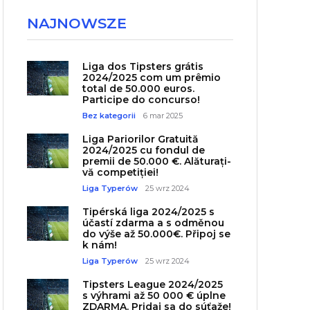
NAJNOWSZE
Liga dos Tipsters grátis
2024/2025 com um prêmio
total de 50.000 euros.
Participe do concurso!
Bez kategorii
6 mar 2025
Liga Pariorilor Gratuită
2024/2025 cu fondul de
premii de 50.000 €. Alăturați-
vă competiției!
Liga Typerów
25 wrz 2024
Tipérská liga 2024/2025 s
účastí zdarma a s odměnou
do výše až 50.000€. Připoj se
k nám!
Liga Typerów
25 wrz 2024
Tipsters League 2024/2025
s výhrami až 50 000 € úplne
ZDARMA. Pridaj sa do súťaže!