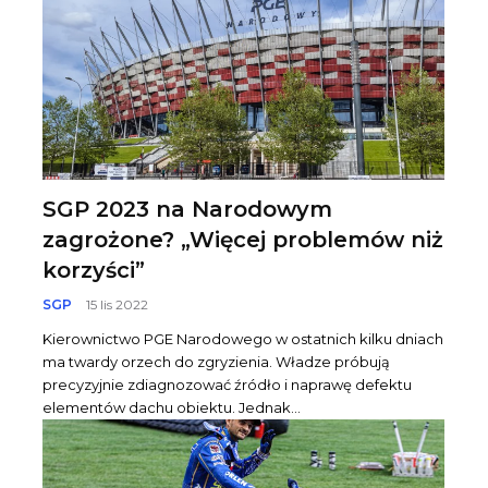
SGP 2023 na Narodowym
zagrożone? „Więcej problemów niż
korzyści”
SGP
15 lis 2022
Kierownictwo PGE Narodowego w ostatnich kilku dniach
ma twardy orzech do zgryzienia. Władze próbują
precyzyjnie zdiagnozować źródło i naprawę defektu
elementów dachu obiektu. Jednak...