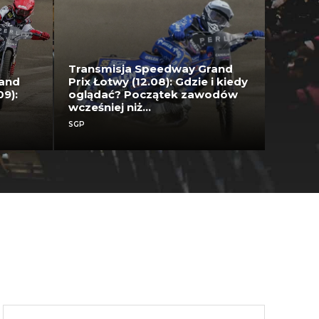
Transmisja Speedway Grand
rand
Prix Łotwy (12.08): Gdzie i kiedy
09):
oglądać? Początek zawodów
wcześniej niż...
SGP