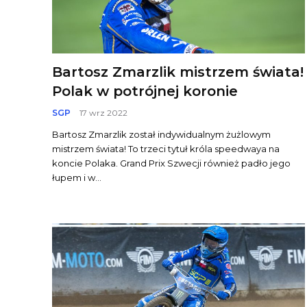
Bartosz Zmarzlik mistrzem świata!
Polak w potrójnej koronie
SGP
17 wrz 2022
Bartosz Zmarzlik został indywidualnym żużlowym
mistrzem świata! To trzeci tytuł króla speedwaya na
koncie Polaka. Grand Prix Szwecji również padło jego
łupem i w...