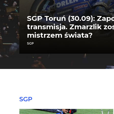
SGP Toruń (30.09): Zap
transmisja. Zmarzlik zo
mistrzem świata?
SGP
SGP