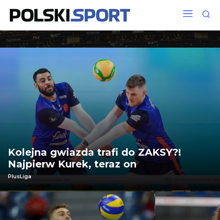
Kolejna gwiazda trafi do ZAKSY?!
Najpierw Kurek, teraz on
PlusLiga