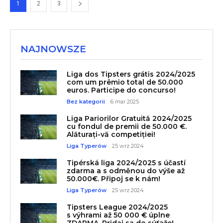
1
2
3
NAJNOWSZE
Liga dos Tipsters grátis 2024/2025
com um prêmio total de 50.000
euros. Participe do concurso!
Bez kategorii
6 mar 2025
Liga Pariorilor Gratuită 2024/2025
cu fondul de premii de 50.000 €.
Alăturați-vă competiției!
Liga Typerów
25 wrz 2024
Tipérská liga 2024/2025 s účastí
zdarma a s odměnou do výše až
50.000€. Připoj se k nám!
Liga Typerów
25 wrz 2024
Tipsters League 2024/2025
s výhrami až 50 000 € úplne