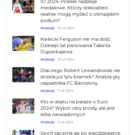
IO 2024: Polskie nadzieje
medalowe. Którzy lekkoatleci
realnie mogą myśleć o olimpijskim
podium?
Artykuły
15 lut 2024
Kielecki Ferguson nie ma dość.
Dziesięć lat panowania Tałanta
Dujszebajewa
Artykuły
10 lut 2024
Dlaczego Robert Lewandowski nie
strzela już tylu bramek? Analiza gry
napastnika FC Barcelony
Artykuły
7 lut 2024
Kto w ataku na baraże o Euro
2024? Wybór niby prosty, ale jest
kilka niewiadomych
Artykuły
5 lut 2024
Sport zaczyna się po pięćdziesiątce.