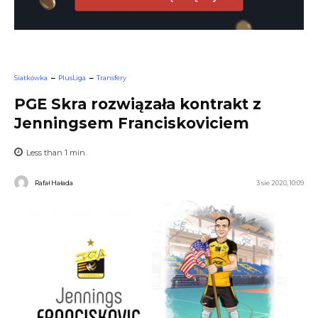
Siatkówka
PlusLiga
Transfery
PGE Skra rozwiązała kontrakt z
Jenningsem Franciskoviciem
Less than 1
min.
Rafał Hałada
3 sie 2020, 10:09