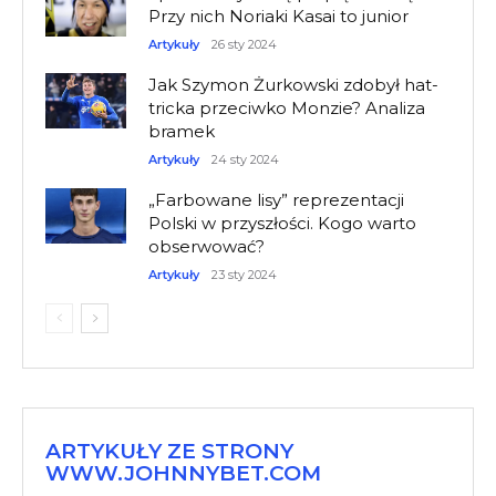
Przy nich Noriaki Kasai to junior
Artykuły
26 sty 2024
Jak Szymon Żurkowski zdobył hat-
tricka przeciwko Monzie? Analiza
bramek
Artykuły
24 sty 2024
„Farbowane lisy” reprezentacji
Polski w przyszłości. Kogo warto
obserwować?
Artykuły
23 sty 2024
ARTYKUŁY ZE STRONY
WWW.JOHNNYBET.COM