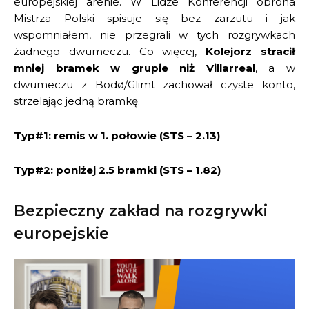
europejskiej arenie. W Lidze Konferencji obrona
Mistrza Polski spisuje się bez zarzutu i jak
wspomniałem, nie przegrali w tych rozgrywkach
żadnego dwumeczu. Co więcej,
Kolejorz stracił
mniej bramek w grupie niż Villarreal
, a w
dwumeczu z Bodø/Glimt zachował czyste konto,
strzelając jedną bramkę.
Typ#1: remis w 1. połowie (STS – 2.13)
Typ#2: poniżej 2.5 bramki (STS – 1.82)
Bezpieczny zakład na rozgrywki
europejskie