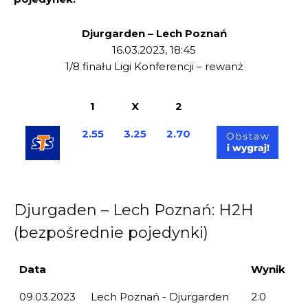
Djurgarden – Lech Poznań
16.03.2023, 18:45
1/8 finału Ligi Konferencji – rewanż
1
X
2
2.55
3.25
2.70
Djurgaden – Lech Poznań: H2H
(bezpośrednie pojedynki)
Data
Wynik
09.03.2023
Lech Poznań - Djurgarden
2:0