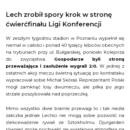
Lech zrobił spory krok w stronę
ćwierćfinału Ligi Konferencji
W zeszłym tygodniu stadion w Poznaniu wypełnił się
niemal w całości i ponad 40 tysięcy kibiców obecnych
na trybunach przy ul. Bułgarskiej, poniosło Kolejorza
do zwycięstwa.
Gospodarze byli stroną
przeważająca i zasłużenie wygrali 2:0.
W jednej z
ostatnich akcji meczu świetną sytuację po kontrataku
wypracował sobie Michał Skóraś. Reprezentant Polski
mógł zamknąć losy dwumeczu, ale piłka po jego
strzale poszybowała nad poprzeczką.
Mimo wszystko dwie bramki przewagi to i tak niezła
zaliczka jednak Lechici nie mogą sobie pozwolić na
zlekceważenie rywali ze Sztokholmu. Djurgarden
również może pochwalić się wyjątkową atmosferą na