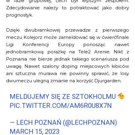
w fazie grupowej, Lech był lepszym zespołem.
Zdecydowanie należy to potraktować jako dobry
prognostyk.
Dzięki dwubramkowej przewadze z pierwszego
meczu Kolejorz może zameldować się w ćwierćfinale
Ligi Konferencji Europy ponosząc nawet
jednobramkową porażkę na Tele2 Arenie. Nikt z
Poznania nie bierze jednak takiego scenariusza pod
uwagę. Nawet szalony doping miejscowych kibiców
ani sztuczna murawa nie powinny sprawić, że losy
dwumeczu ulegną zmianie na korzyść Djurgarden.
MELDUJEMY SIĘ ZE SZTOKHOLMU
PIC.TWITTER.COM/AM6R0U8X7N
— LECH POZNAŃ (@LECHPOZNAN)
MARCH 15, 2023