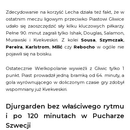
Zdecydowanie na korzyść Lecha działa też fakt, że w
ostatnim meczu ligowym przeciwko Piastowi Gliwice
udało się zaoszczędzić siły kilku kluczowych piłkarzy.
Pełne 90. minut zagrali tylko Ishak, Douglas, Salamon,
Murawski i Kvekveskiri. Z kolei
Sousa
,
Szymczak
,
Pereira
,
Karlstrom
,
Milić
czy
Rebocho
w ogóle nie
pojawili się na boisku.
Ostatecznie Wielkopolanie wywieźli z Gliwic tylko 1
punkt. Piast prowadził jedną bramką od 64. minuty, a
gola wyrównującego w doliczonym czasie gry zdobył
wspomniany już Kvekveskiri.
Djurgarden bez właściwego rytmu
i po 120 minutach w Pucharze
Szwecji