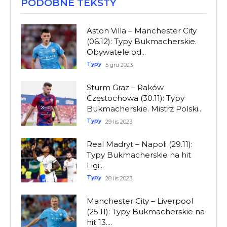
PODOBNE TEKSTY
Aston Villa – Manchester City
(06.12): Typy Bukmacherskie.
Obywatele od...
Typy
5 gru 2023
Sturm Graz – Raków
Częstochowa (30.11): Typy
Bukmacherskie. Mistrz Polski...
Typy
29 lis 2023
Real Madryt – Napoli (29.11):
Typy Bukmacherskie na hit
Ligi...
Typy
28 lis 2023
Manchester City – Liverpool
(25.11): Typy Bukmacherskie na
hit 13....