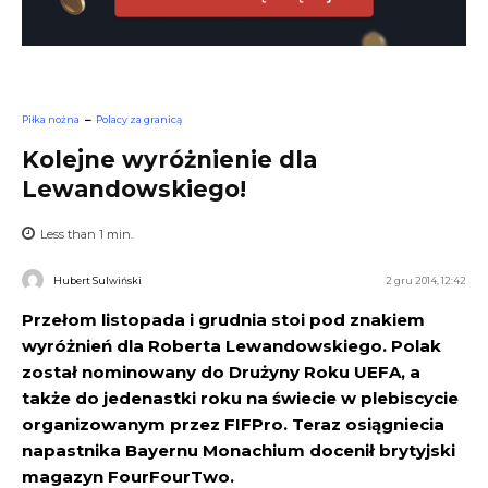
Piłka nożna
Polacy za granicą
Kolejne wyróżnienie dla
Lewandowskiego!
Less than 1
min.
Hubert Sulwiński
2 gru 2014, 12:42
Przełom listopada i grudnia stoi pod znakiem
wyróżnień dla Roberta Lewandowskiego. Polak
został nominowany do Drużyny Roku UEFA, a
także do jedenastki roku na świecie w plebiscycie
organizowanym przez FIFPro. Teraz osiągniecia
napastnika Bayernu Monachium docenił brytyjski
magazyn FourFourTwo.