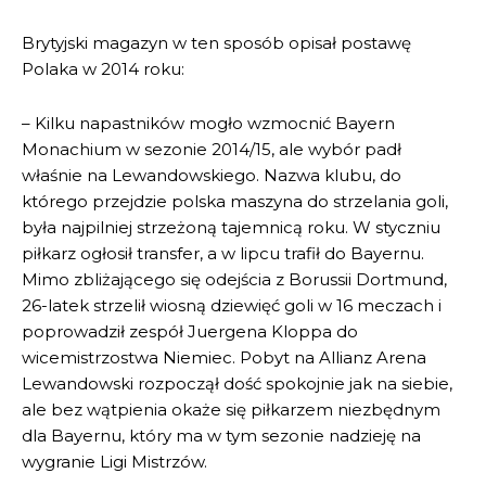
Brytyjski magazyn w ten sposób opisał postawę
Polaka w 2014 roku:
– Kilku napastników mogło wzmocnić Bayern
Monachium w sezonie 2014/15, ale wybór padł
właśnie na Lewandowskiego. Nazwa klubu, do
którego przejdzie polska maszyna do strzelania goli,
była najpilniej strzeżoną tajemnicą roku. W styczniu
piłkarz ogłosił transfer, a w lipcu trafił do Bayernu.
Mimo zbliżającego się odejścia z Borussii Dortmund,
26-latek strzelił wiosną dziewięć goli w 16 meczach i
poprowadził zespół Juergena Kloppa do
wicemistrzostwa Niemiec. Pobyt na Allianz Arena
Lewandowski rozpoczął dość spokojnie jak na siebie,
ale bez wątpienia okaże się piłkarzem niezbędnym
dla Bayernu, który ma w tym sezonie nadzieję na
wygranie Ligi Mistrzów.