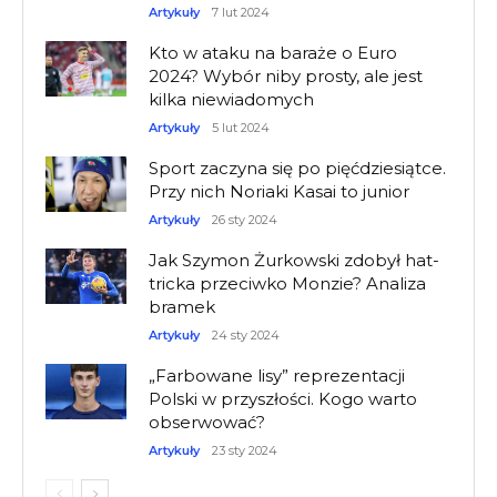
Artykuły
7 lut 2024
Kto w ataku na baraże o Euro
2024? Wybór niby prosty, ale jest
kilka niewiadomych
Artykuły
5 lut 2024
Sport zaczyna się po pięćdziesiątce.
Przy nich Noriaki Kasai to junior
Artykuły
26 sty 2024
Jak Szymon Żurkowski zdobył hat-
tricka przeciwko Monzie? Analiza
bramek
Artykuły
24 sty 2024
„Farbowane lisy” reprezentacji
Polski w przyszłości. Kogo warto
obserwować?
Artykuły
23 sty 2024