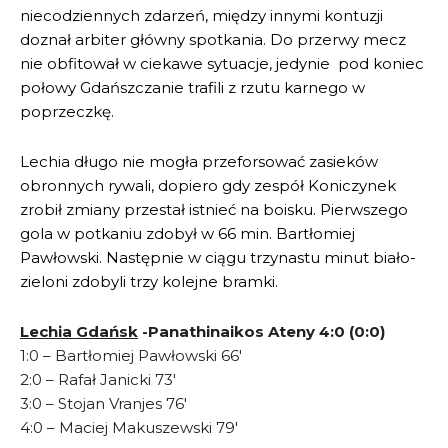
niecodziennych zdarzeń, między innymi kontuzji
doznał arbiter główny spotkania. Do przerwy mecz
nie obfitował w ciekawe sytuacje, jedynie pod koniec
połowy Gdańszczanie trafili z rzutu karnego w
poprzeczkę.
Lechia długo nie mogła przeforsować zasieków
obronnych rywali, dopiero gdy zespół Koniczynek
zrobił zmiany przestał istnieć na boisku. Pierwszego
gola w potkaniu zdobył w 66 min. Bartłomiej
Pawłowski. Następnie w ciągu trzynastu minut biało-
zieloni zdobyli trzy kolejne bramki.
Lechia Gdańsk
-Panathinaikos Ateny 4:0 (0:0)
1:0 – Bartłomiej Pawłowski 66′
2:0 – Rafał Janicki 73′
3:0 – Stojan Vranjes 76′
4:0 – Maciej Makuszewski 79′