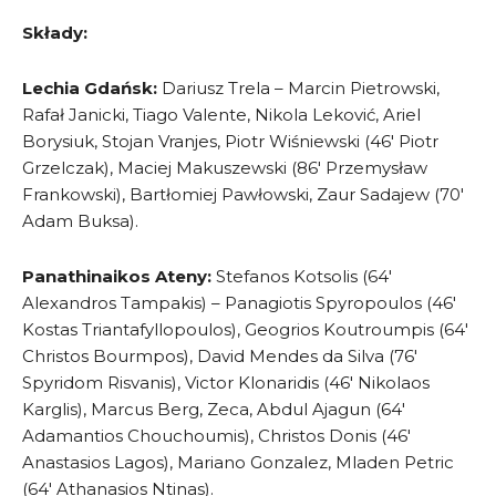
Składy:
Lechia Gdańsk:
Dariusz Trela – Marcin Pietrowski,
Rafał Janicki, Tiago Valente, Nikola Leković, Ariel
Borysiuk, Stojan Vranjes, Piotr Wiśniewski (46′ Piotr
Grzelczak), Maciej Makuszewski (86′ Przemysław
Frankowski), Bartłomiej Pawłowski, Zaur Sadajew (70′
Adam Buksa).
Panathinaikos Ateny:
Stefanos Kotsolis (64′
Alexandros Tampakis) – Panagiotis Spyropoulos (46′
Kostas Triantafyllopoulos), Geogrios Koutroumpis (64′
Christos Bourmpos), David Mendes da Silva (76′
Spyridom Risvanis), Victor Klonaridis (46′ Nikolaos
Karglis), Marcus Berg, Zeca, Abdul Ajagun (64′
Adamantios Chouchoumis), Christos Donis (46′
Anastasios Lagos), Mariano Gonzalez, Mladen Petric
(64′ Athanasios Ntinas).