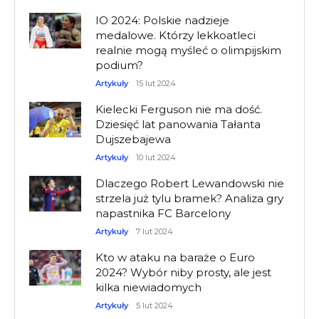
IO 2024: Polskie nadzieje
medalowe. Którzy lekkoatleci
realnie mogą myśleć o olimpijskim
podium?
Artykuły
15 lut 2024
Kielecki Ferguson nie ma dość.
Dziesięć lat panowania Tałanta
Dujszebajewa
Artykuły
10 lut 2024
Dlaczego Robert Lewandowski nie
strzela już tylu bramek? Analiza gry
napastnika FC Barcelony
Artykuły
7 lut 2024
Kto w ataku na baraże o Euro
2024? Wybór niby prosty, ale jest
kilka niewiadomych
Artykuły
5 lut 2024