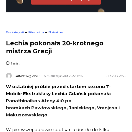
Bez kategorii
Piłka nożna
Ekstraklasa
Lechia pokonała 20-krotnego
mistrza Grecji
1
min.
Bartosz Węgielnik
Aktualizacja: 3 lut 2022, 13:55
12 lip 2014, 23:26
W ostatniej próbie przed startem sezonu T-
Mobile Ekstraklasy Lechia Gdańsk pokonała
Panathinaikos Ateny 4:0 po
bramkach Pawłowskiego, Janickiego, Vranjesa i
Makuszewskiego.
W pierwszej połowie spotkania doszło do kilku