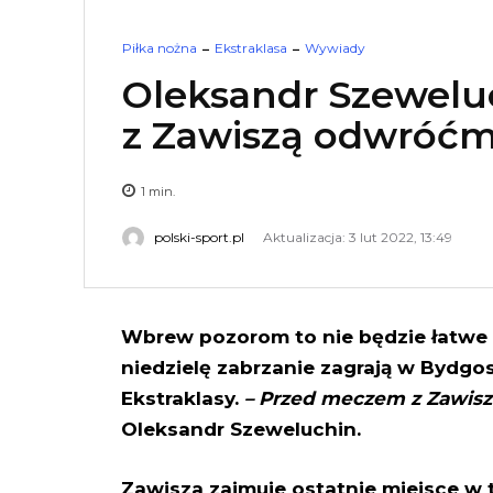
Piłka nożna
Ekstraklasa
Wywiady
Oleksandr Szewelu
z Zawiszą odwróćm
1
min.
polski-sport.pl
Aktualizacja: 3 lut 2022, 13:49
Wbrew pozorom to nie będzie łatwe s
niedzielę zabrzanie zagrają w Bydgo
Ekstraklasy.
– Przed meczem z Zawiszą
Oleksandr Szeweluchin.
Zawisza zajmuje ostatnie miejsce w t