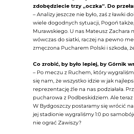
zdobędziecie trzy „oczka”. Do przeła
– Analizy jeszcze nie było, zaś z ławki
wiele dogodnych sytuacji, Pogoń także
Murawskiego. U nas Mateusz Zachara miał
wówczas do siatki, raczej na pewno me
zmęczona Pucharem Polski i szkoda, że 
Co zrobić, by było lepiej, by Górnik 
– Po meczu z Ruchem, który wygraliśmy
się nam, że wszystko idzie w jak najle
reprezentację źle na nas podziałała. Pr
pucharowa z Podbeskidziem. Ale teraz m
W Bydgoszczy postaramy się wrócić na 
jej stadionie wygraliśmy 1:0 po samo
nie ograć Zawiszy?