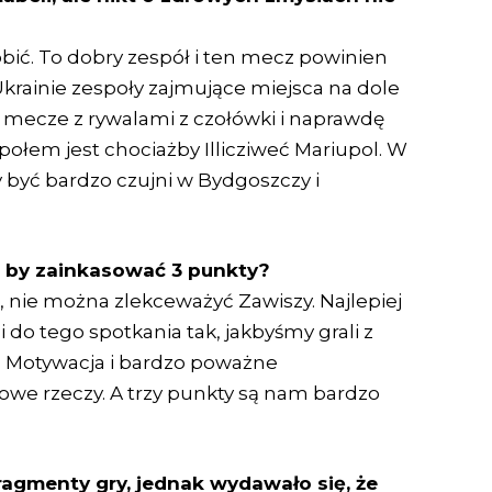
ić. To dobry zespół i ten mecz powinien
krainie zespoły zajmujące miejsca na dole
 mecze z rywalami z czołówki i naprawdę
połem jest chociażby Illicziweć Mariupol. W
 być bardzo czujni w Bydgoszczy i
, by zainkasować 3 punkty?
, nie można zlekceważyć Zawiszy. Najlepiej
 do tego spotkania tak, jakbyśmy grali z
ią. Motywacja i bardzo poważne
we rzeczy. A trzy punkty są nam bardzo
ragmenty gry, jednak wydawało się, że