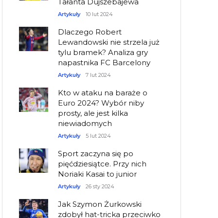
Tałanta Dujszebajewa
Artykuły
10 lut 2024
Dlaczego Robert
Lewandowski nie strzela już
tylu bramek? Analiza gry
napastnika FC Barcelony
Artykuły
7 lut 2024
Kto w ataku na baraże o
Euro 2024? Wybór niby
prosty, ale jest kilka
niewiadomych
Artykuły
5 lut 2024
Sport zaczyna się po
pięćdziesiątce. Przy nich
Noriaki Kasai to junior
Artykuły
26 sty 2024
Jak Szymon Żurkowski
zdobył hat-tricka przeciwko