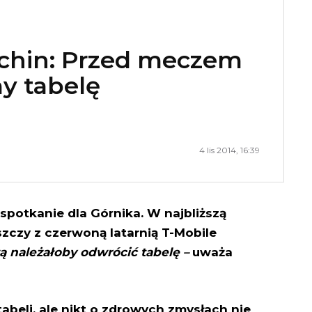
chin: Przed meczem
y tabelę
4 lis 2014, 16:39
potkanie dla Górnika. W najbliższą
szczy z czerwoną latarnią T-Mobile
 należałoby odwrócić tabelę –
uważa
abeli, ale nikt o zdrowych zmysłach nie