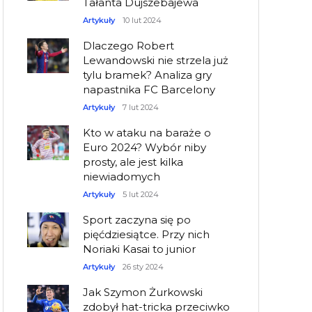
Tałanta Dujszebajewa
Artykuły
10 lut 2024
Dlaczego Robert
Lewandowski nie strzela już
tylu bramek? Analiza gry
napastnika FC Barcelony
Artykuły
7 lut 2024
Kto w ataku na baraże o
Euro 2024? Wybór niby
prosty, ale jest kilka
niewiadomych
Artykuły
5 lut 2024
Sport zaczyna się po
pięćdziesiątce. Przy nich
Noriaki Kasai to junior
Artykuły
26 sty 2024
Jak Szymon Żurkowski
zdobył hat-tricka przeciwko