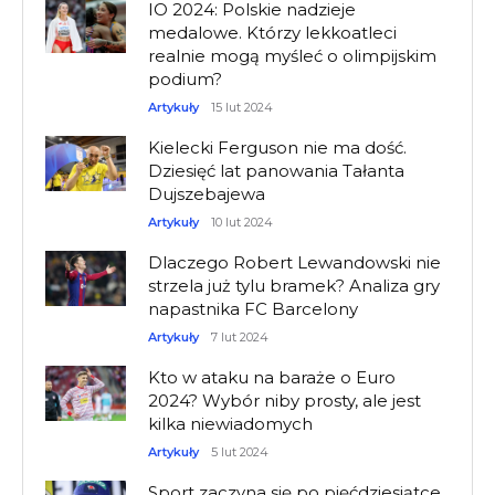
IO 2024: Polskie nadzieje
medalowe. Którzy lekkoatleci
realnie mogą myśleć o olimpijskim
podium?
Artykuły
15 lut 2024
Kielecki Ferguson nie ma dość.
Dziesięć lat panowania Tałanta
Dujszebajewa
Artykuły
10 lut 2024
Dlaczego Robert Lewandowski nie
strzela już tylu bramek? Analiza gry
napastnika FC Barcelony
Artykuły
7 lut 2024
Kto w ataku na baraże o Euro
2024? Wybór niby prosty, ale jest
kilka niewiadomych
Artykuły
5 lut 2024
Sport zaczyna się po pięćdziesiątce.