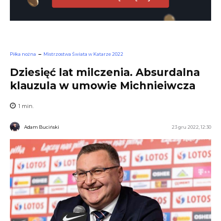
Piłka nożna
Mistrzostwa Świata w Katarze 2022
Dziesięć lat milczenia. Absurdalna
klauzula w umowie Michnieiwcza
1
min.
Adam Buciński
23 gru 2022, 12:30