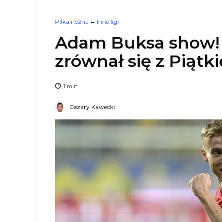
Piłka nożna
Inne ligi
Adam Buksa show! S
zrównał się z Piąt
1
min.
Cezary Kawecki