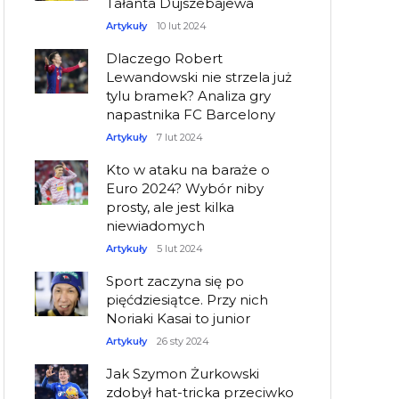
Tałanta Dujszebajewa
Artykuły
10 lut 2024
Dlaczego Robert
Lewandowski nie strzela już
tylu bramek? Analiza gry
napastnika FC Barcelony
Artykuły
7 lut 2024
Kto w ataku na baraże o
Euro 2024? Wybór niby
prosty, ale jest kilka
niewiadomych
Artykuły
5 lut 2024
Sport zaczyna się po
pięćdziesiątce. Przy nich
Noriaki Kasai to junior
Artykuły
26 sty 2024
Jak Szymon Żurkowski
zdobył hat-tricka przeciwko