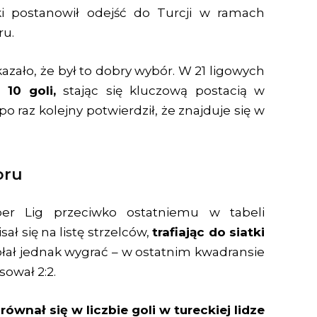
ski postanowił odejść do Turcji w ramach
ru.
zało, że był to dobry wybór. W 21 ligowych
 10 goli,
stając się kluczową postacią w
o raz kolejny potwierdził, że znajduje się w
oru
per Lig przeciwko ostatniemu w tabeli
ł się na listę strzelców,
trafiając do siatki
dołał jednak wygrać – w ostatnim kwadransie
sował 2:2.
zrównał się w liczbie goli w tureckiej lidze