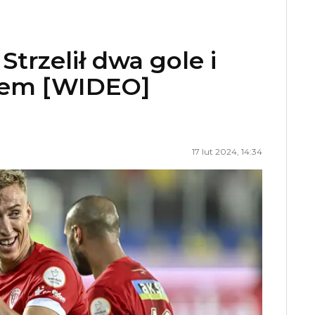
trzelił dwa gole i
kiem [WIDEO]
17 lut 2024, 14:34