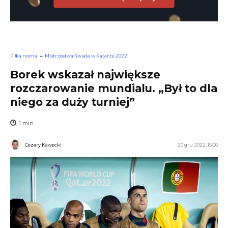
Piłka nożna
Mistrzostwa Świata w Katarze 2022
Borek wskazał największe
rozczarowanie mundialu. „Był to dla
niego za duży turniej”
1
min.
Cezary Kawecki
20 gru 2022, 15:06