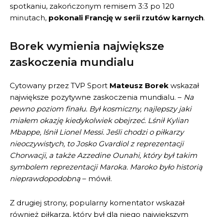
spotkaniu, zakończonym remisem 3:3 po 120
minutach,
pokonali Francję w serii rzutów karnych
.
Borek wymienia największe
zaskoczenia mundialu
Cytowany przez TVP Sport
Mateusz Borek
wskazał
największe pozytywne zaskoczenia mundialu. –
Na
pewno poziom finału. Był kosmiczny, najlepszy jaki
miałem okazję kiedykolwiek obejrzeć. Lśnił Kylian
Mbappe, lśnił Lionel Messi. Jeśli chodzi o piłkarzy
nieoczywistych, to Josko Gvardiol z reprezentacji
Chorwacji, a także Azzedine Ounahi, który był takim
symbolem reprezentacji Maroka. Maroko było historią
nieprawdopodobną
– mówił.
Z drugiej strony, popularny komentator wskazał
również piłkarza, który był dla niego największym