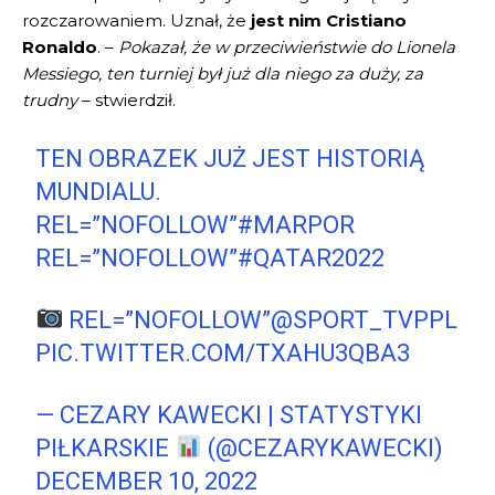
rozczarowaniem. Uznał, że
jest nim Cristiano
Ronaldo
. –
Pokazał, że w przeciwieństwie do Lionela
Messiego, ten turniej był już dla niego za duży, za
trudny
– stwierdził.
TEN OBRAZEK JUŻ JEST HISTORIĄ
MUNDIALU.
REL=”NOFOLLOW”
#MARPOR
REL=”NOFOLLOW”
#QATAR2022
REL=”NOFOLLOW”
@SPORT_TVPPL
PIC.TWITTER.COM/TXAHU3QBA3
— CEZARY KAWECKI | STATYSTYKI
PIŁKARSKIE
(@CEZARYKAWECKI)
DECEMBER 10, 2022