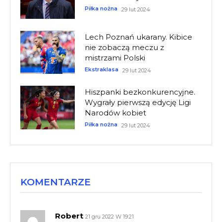
Piłka nożna
29 lut 2024
Lech Poznań ukarany. Kibice
nie zobaczą meczu z
mistrzami Polski
Ekstraklasa
29 lut 2024
Hiszpanki bezkonkurencyjne.
Wygrały pierwszą edycję Ligi
Narodów kobiet
Piłka nożna
29 lut 2024
KOMENTARZE
Robert
21 gru 2022 W 19:21