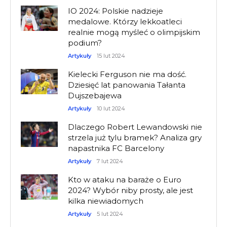
IO 2024: Polskie nadzieje
medalowe. Którzy lekkoatleci
realnie mogą myśleć o olimpijskim
podium?
Artykuły
15 lut 2024
Kielecki Ferguson nie ma dość.
Dziesięć lat panowania Tałanta
Dujszebajewa
Artykuły
10 lut 2024
Dlaczego Robert Lewandowski nie
strzela już tylu bramek? Analiza gry
napastnika FC Barcelony
Artykuły
7 lut 2024
Kto w ataku na baraże o Euro
2024? Wybór niby prosty, ale jest
kilka niewiadomych
Artykuły
5 lut 2024