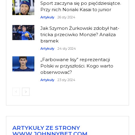
Sport zaczyna się po pięćdziesiątce.
Przy nich Noriaki Kasai to junior
Artykuły
26 sty 2024
Jak Szymon Żurkowski zdobył hat-
tricka przeciwko Monzie? Analiza
bramek
Artykuły
24 sty 2024
„Farbowane lisy” reprezentacji
Polski w przyszłości. Kogo warto
obserwować?
Artykuły
23 sty 2024
ARTYKUŁY ZE STRONY
WWW.JOHNNYBET.COM