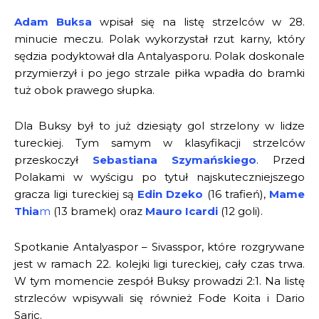
Adam Buksa
wpisał się na listę strzelców w 28.
minucie meczu. Polak wykorzystał rzut karny, który
sędzia podyktował dla Antalyasporu. Polak doskonale
przymierzył i po jego strzale piłka wpadła do bramki
tuż obok prawego słupka.
Dla Buksy był to już dziesiąty gol strzelony w lidze
tureckiej. Tym samym w klasyfikacji strzelców
przeskoczył
Sebastiana Szymańskiego
. Przed
Polakami w wyścigu po tytuł najskuteczniejszego
gracza ligi tureckiej są
Edin Dzeko
(16 trafień),
Mame
Thia
m
(13 bramek) oraz
Mauro Icardi
(12 goli).
Spotkanie Antalyaspor – Sivasspor, które rozgrywane
jest w ramach 22. kolejki ligi tureckiej, cały czas trwa.
W tym momencie zespół Buksy prowadzi 2:1. Na listę
strzleców wpisywali się również Fode Koita i Dario
Saric.