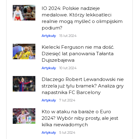
IO 2024: Polskie nadzieje
medalowe. Którzy lekkoatleci
realnie mogą myśleć o olimpijskim
podium?
Artykuły
15 lut 2024
Kielecki Ferguson nie ma dość.
Dziesięć lat panowania Tałanta
Dujszebajewa
Artykuły
10 lut 2024
Dlaczego Robert Lewandowski nie
strzela już tylu bramek? Analiza gry
napastnika FC Barcelony
Artykuły
7 lut 2024
Kto w ataku na baraże o Euro
2024? Wybór niby prosty, ale jest
kilka niewiadomych
Artykuły
5 lut 2024