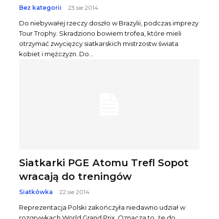
Bez kategorii
23 sie 2014
Do niebywałej rzeczy doszło w Brazylii, podczas imprezy
Tour Trophy. Skradziono bowiem trofea, które mieli
otrzymać zwycięzcy siatkarskich mistrzostw świata
kobiet i mężczyzn. Do...
Siatkarki PGE Atomu Trefl Sopot
wracają do treningów
Siatkówka
22 sie 2014
Reprezentacja Polski zakończyła niedawno udział w
rozgrywkach World Grand Prix. Oznacza to, że do