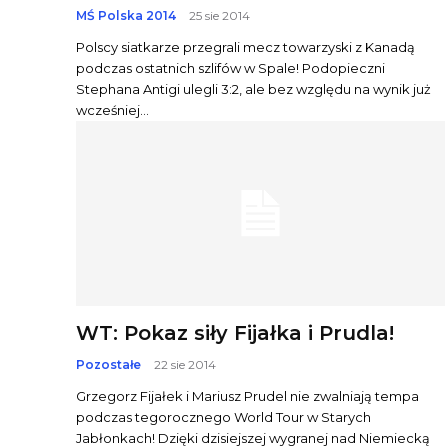
MŚ Polska 2014
25 sie 2014
Polscy siatkarze przegrali mecz towarzyski z Kanadą
podczas ostatnich szlifów w Spale! Podopieczni
Stephana Antigi ulegli 3:2, ale bez względu na wynik już
wcześniej...
WT: Pokaz siły Fijałka i Prudla!
Pozostałe
22 sie 2014
Grzegorz Fijałek i Mariusz Prudel nie zwalniają tempa
podczas tegorocznego World Tour w Starych
Jabłonkach! Dzięki dzisiejszej wygranej nad Niemiecką