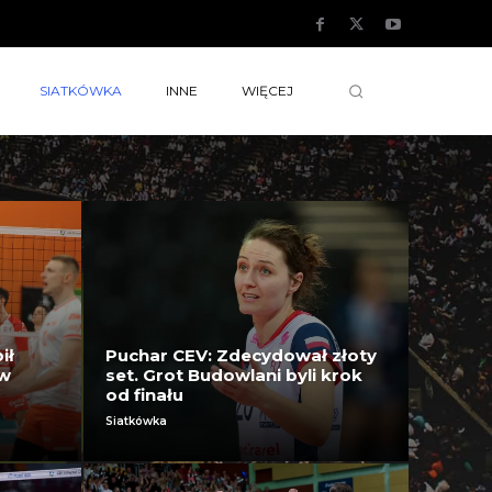
SIATKÓWKA
INNE
WIĘCEJ
ił
Puchar CEV: Zdecydował złoty
 w
set. Grot Budowlani byli krok
od finału
Siatkówka