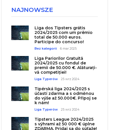
NAJNOWSZE
Liga dos Tipsters grátis
2024/2025 com um prêmio
total de 50.000 euros.
Participe do concurso!
Bez kategorii
6 mar 2025
Liga Pariorilor Gratuită
2024/2025 cu fondul de
premii de 50.000 €. Alăturați-
vă competiției!
Liga Typerów
25 wrz 2024
Tipérská liga 2024/2025 s
účastí zdarma a s odměnou
do výše až 50.000€. Připoj se
k nám!
Liga Typerów
25 wrz 2024
Tipsters League 2024/2025
s výhrami až 50 000 € úplne
ZDARMA. Pridaj sa do súťaže!