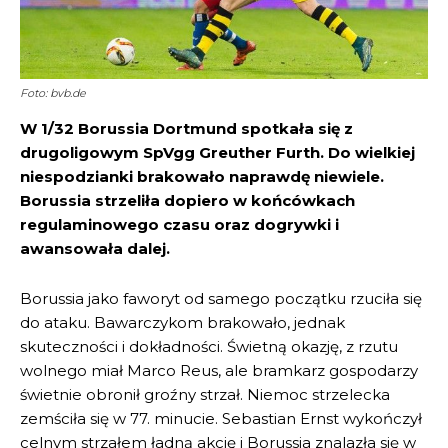
Foto: bvb.de
W 1/32 Borussia Dortmund spotkała się z
drugoligowym SpVgg Greuther Furth. Do wielkiej
niespodzianki brakowało naprawdę niewiele.
Borussia strzeliła dopiero w końcówkach
regulaminowego czasu oraz dogrywki i
awansowała dalej.
Borussia jako faworyt od samego początku rzuciła się
do ataku. Bawarczykom brakowało, jednak
skuteczności i dokładności. Świetną okazję, z rzutu
wolnego miał Marco Reus, ale bramkarz gospodarzy
świetnie obronił groźny strzał. Niemoc strzelecka
zemściła się w 77. minucie. Sebastian Ernst wykończył
celnym strzałem ładną akcję i Borussia znalazła się w