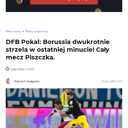
Piłka nożna
Polacy za granicą
DFB Pokal: Borussia dwukrotnie
strzela w ostatniej minucie! Cały
mecz Piszczka.
Less than 1
min.
Wojciech Podgorski
20 sie 2018, 23:57