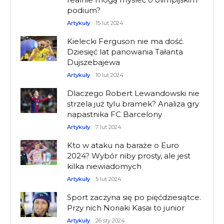
podium?
Artykuły
15 lut 2024
Kielecki Ferguson nie ma dość.
Dziesięć lat panowania Tałanta
Dujszebajewa
Artykuły
10 lut 2024
Dlaczego Robert Lewandowski nie
strzela już tylu bramek? Analiza gry
napastnika FC Barcelony
Artykuły
7 lut 2024
Kto w ataku na baraże o Euro
2024? Wybór niby prosty, ale jest
kilka niewiadomych
Artykuły
5 lut 2024
Sport zaczyna się po pięćdziesiątce.
Przy nich Noriaki Kasai to junior
Artykuły
26 sty 2024