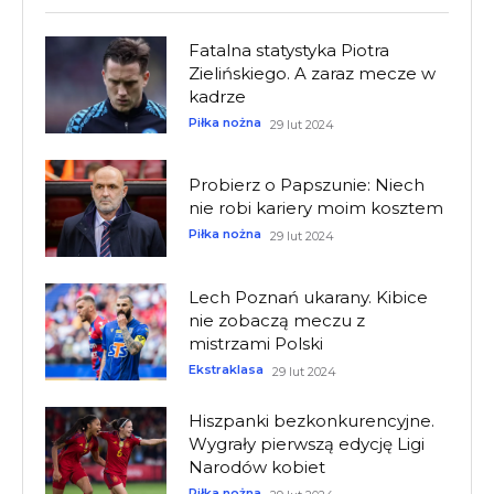
Fatalna statystyka Piotra
Zielińskiego. A zaraz mecze w
kadrze
Piłka nożna
29 lut 2024
Probierz o Papszunie: Niech
nie robi kariery moim kosztem
Piłka nożna
29 lut 2024
Lech Poznań ukarany. Kibice
nie zobaczą meczu z
mistrzami Polski
Ekstraklasa
29 lut 2024
Hiszpanki bezkonkurencyjne.
Wygrały pierwszą edycję Ligi
Narodów kobiet
Piłka nożna