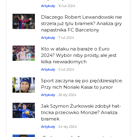
Artykuły
10 lut 2024
Dlaczego Robert Lewandowski nie
strzela już tylu bramek? Analiza gry
napastnika FC Barcelony
Artykuły
7 lut 2024
Kto w ataku na baraże o Euro
2024? Wybór niby prosty, ale jest
kilka niewiadomych
Artykuły
5 lut 2024
Sport zaczyna się po pięćdziesiątce.
Przy nich Noriaki Kasai to junior
Artykuły
26 sty 2024
Jak Szymon Żurkowski zdobył hat-
tricka przeciwko Monzie? Analiza
bramek
Artykuły
24 sty 2024