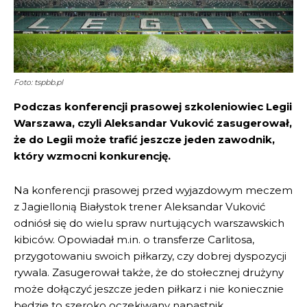
Foto: tspbb.pl
Podczas konferencji prasowej szkoleniowiec Legii
Warszawa, czyli Aleksandar Vuković zasugerował,
że do Legii może trafić jeszcze jeden zawodnik,
który wzmocni konkurencję.
Na konferencji prasowej przed wyjazdowym meczem
z Jagiellonią Białystok trener Aleksandar Vuković
odniósł się do wielu spraw nurtujących warszawskich
kibiców. Opowiadał m.in. o transferze Carlitosa,
przygotowaniu swoich piłkarzy, czy dobrej dyspozycji
rywala. Zasugerował także, że do stołecznej drużyny
może dołączyć jeszcze jeden piłkarz i nie koniecznie
będzie to szeroko oczekiwany napastnik.