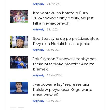
Artykuły
7 lut 2024
Kto w ataku na baraże o Euro
2024? Wybór niby prosty, ale jest
kilka niewiadomych
Artykuły
5 lut 2024
Sport zaczyna się po pięćdziesiątce.
Przy nich Noriaki Kasai to junior
Artykuły
26 sty 2024
Jak Szymon Żurkowski zdobył hat-
tricka przeciwko Monzie? Analiza
bramek
Artykuły
24 sty 2024
„Farbowane lisy” reprezentacji
Polski w przyszłości. Kogo warto
obserwować?
Artykuły
23 sty 2024