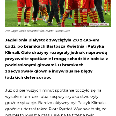
N/z Jagiellonia Bialystok fot. Marta Winnowicz
Jagiellonia Białystok zwyciężyła 2:0 z ŁKS-em
Łódź, po bramkach Bartosza Kwietnia i Patryka
Klimali. Obie drużyny rozegrały jednak naprawdę
przyzwoite spotkanie i mogą schodzić z boiska z
podniesionymi głowami. O bramkach
zdecydowały głównie indywidualne błędy
łódzkich defensorów.
Już od pierwszych minut spotkanie toczyło się na
wysokim tempie i oba zespoły szybko stworzyły
groźne sytuacje. Bardzo aktywny był Patryk Klimala,
groźnie uderzał także Piotr Pyrdoł. Wydawało się, że
bramki to kwestia czasu, ale na te trzeba było