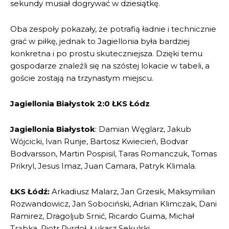
sekundy musiał dogrywać w dziesiątkę.
Oba zespoły pokazały, że potrafią ładnie i technicznie
grać w piłkę, jednak to Jagiellonia była bardziej
konkretna i po prostu skuteczniejsza. Dzięki temu
gospodarze znaleźli się na szóstej lokacie w tabeli, a
goście zostają na trzynastym miejscu.
Jagiellonia Białystok 2:0 ŁKS Łódz
Jagiellonia Białystok
: Damian Węglarz, Jakub
Wójcicki, Ivan Runje, Bartosz Kwiecień, Bodvar
Bodvarsson, Martin Pospisil, Taras Romanczuk, Tomas
Prikryl, Jesus Imaz, Juan Camara, Patryk Klimala.
ŁKS Łódź:
Arkadiusz Malarz, Jan Grzesik, Maksymilian
Rozwandowicz, Jan Sobociński, Adrian Klimczak, Dani
Ramirez, Dragoljub Srnić, Ricardo Guima, Michał
Trąbka, Piotr Pyrdoł, Łukasz Sekulski.