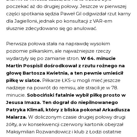
poczekać aż do drugiej połowy. Jeszcze w pierwszej
części spotkania sędzia Paweł Gil odgwizdał rzut karny
dla Jagiellonii, jednak po konsultacji z VAR-em
słusznie zdecydowano się go anulować.
Pierwsza połowa stała na naprawdę wysokim
poziomie piłkarskim, ale najważniejsze rzeczy
wydarzyły się po zamianie stron.
W 64. minucie
Martin Pospisil dośrodkował z rzutu rożnego na
głowę Bartosza Kwietnia, a ten pewnie umieścił
piłkę w siatce.
Piłkarze ŁKS-u mogli mieć jeszcze
nadzieje na powrót do remisu, ale stracili je w 78.
minucie.
Sobociński fatalnie wybił piłkę prosto w
Jesusa Imaza. Ten dograł do niepilnowanego
Patryka Klimali, który z bliska pokonał Arkadiusza
Malarza.
W doliczonym czasie drugiej połowy drugi
żółty, a w konsekwencji czerwony kartonik obejrzał
Maksymilian Rozwandowicz i klub z Łodzi ostatnie