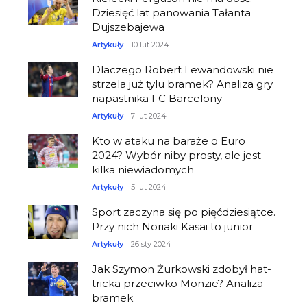
Dziesięć lat panowania Tałanta
Dujszebajewa
Artykuły
10 lut 2024
Dlaczego Robert Lewandowski nie
strzela już tylu bramek? Analiza gry
napastnika FC Barcelony
Artykuły
7 lut 2024
Kto w ataku na baraże o Euro
2024? Wybór niby prosty, ale jest
kilka niewiadomych
Artykuły
5 lut 2024
Sport zaczyna się po pięćdziesiątce.
Przy nich Noriaki Kasai to junior
Artykuły
26 sty 2024
Jak Szymon Żurkowski zdobył hat-
tricka przeciwko Monzie? Analiza
bramek