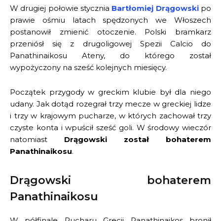
W drugiej połowie stycznia
Bartłomiej Drągowski
po
prawie ośmiu latach spędzonych we Włoszech
postanowił zmienić otoczenie. Polski bramkarz
przeniósł się z drugoligowej Spezii Calcio do
Panathinaikosu Ateny, do którego został
wypożyczony na sześć kolejnych miesięcy.
Początek przygody w greckim klubie był dla niego
udany. Jak dotąd rozegrał trzy mecze w greckiej lidze
i trzy w krajowym pucharze, w których zachował trzy
czyste konta i wpuścił sześć goli. W środowy wieczór
natomiast
Drągowski został bohaterem
Panathinaikosu
.
Drągowski bohaterem
Panathinaikosu
W półfinale Pucharu Grecji Panathinaikos bronił