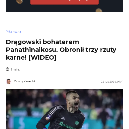
Piłka nożna
Drągowski bohaterem
Panathinaikosu. Obronił trzy rzuty
karne! [WIDEO]
1
min.
Cezary Kawecki
22 lut 2024, 07:41