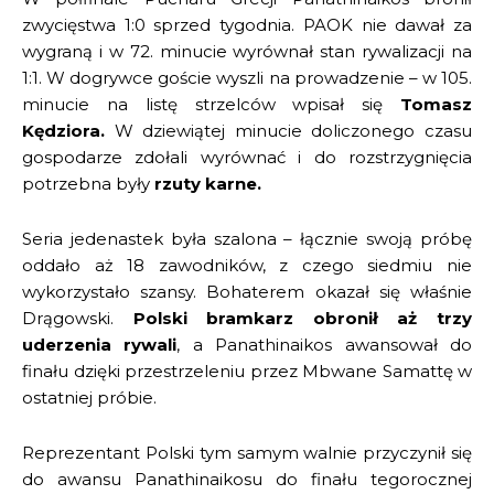
zwycięstwa 1:0 sprzed tygodnia. PAOK nie dawał za
wygraną i w 72. minucie wyrównał stan rywalizacji na
1:1. W dogrywce goście wyszli na prowadzenie – w 105.
minucie na listę strzelców wpisał się
Tomasz
Kędziora.
W dziewiątej minucie doliczonego czasu
gospodarze zdołali wyrównać i do rozstrzygnięcia
potrzebna były
rzuty karne.
Seria jedenastek była szalona – łącznie swoją próbę
oddało aż 18 zawodników, z czego siedmiu nie
wykorzystało szansy. Bohaterem okazał się właśnie
Drągowski.
Polski bramkarz obronił aż trzy
uderzenia rywali
, a Panathinaikos awansował do
finału dzięki przestrzeleniu przez Mbwane Samattę w
ostatniej próbie.
Reprezentant Polski tym samym walnie przyczynił się
do awansu Panathinaikosu do finału tegorocznej