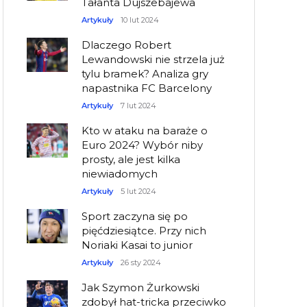
Tałanta Dujszebajewa
Artykuły
10 lut 2024
Dlaczego Robert
Lewandowski nie strzela już
tylu bramek? Analiza gry
napastnika FC Barcelony
Artykuły
7 lut 2024
Kto w ataku na baraże o
Euro 2024? Wybór niby
prosty, ale jest kilka
niewiadomych
Artykuły
5 lut 2024
Sport zaczyna się po
pięćdziesiątce. Przy nich
Noriaki Kasai to junior
Artykuły
26 sty 2024
Jak Szymon Żurkowski
zdobył hat-tricka przeciwko