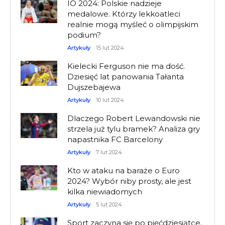
IO 2024: Polskie nadzieje
medalowe. Którzy lekkoatleci
realnie mogą myśleć o olimpijskim
podium?
Artykuły
15 lut 2024
Kielecki Ferguson nie ma dość.
Dziesięć lat panowania Tałanta
Dujszebajewa
Artykuły
10 lut 2024
Dlaczego Robert Lewandowski nie
strzela już tylu bramek? Analiza gry
napastnika FC Barcelony
Artykuły
7 lut 2024
Kto w ataku na baraże o Euro
2024? Wybór niby prosty, ale jest
kilka niewiadomych
Artykuły
5 lut 2024
Sport zaczyna się po pięćdziesiątce.