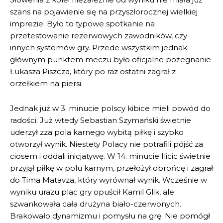
szans na pojawienie się na przyszłorocznej wielkiej
imprezie. Było to typowe spotkanie na
przetestowanie rezerwowych zawodników, czy
innych systemów gry. Przede wszystkim jednak
głównym punktem meczu było oficjalne pożegnanie
Łukasza Piszcza, który po raz ostatni zagrał z
orzełkiem na piersi.
Jednak już w 3. minucie polscy kibice mieli powód do
radości. Już wtedy Sebastian Szymański świetnie
uderzył zza pola karnego wybitą piłkę i szybko
otworzył wynik. Niestety Polacy nie potrafili pójść za
ciosem i oddali inicjatywę. W 14. minucie Ilicic świetnie
przyjął piłkę w polu karnym, przełożył obrońcę i zagrał
do Tima Matavza, który wyrównał wynik. Wcześnie w
wyniku urazu plac gry opuścił Kamil Glik, ale
szwankowała cała drużyna biało-czerwonych.
Brakowało dynamizmu i pomysłu na grę. Nie pomógł