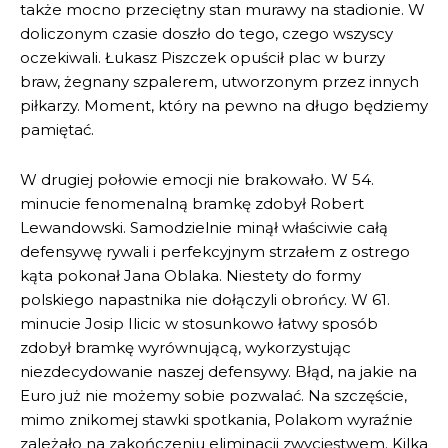
także mocno przeciętny stan murawy na stadionie. W
doliczonym czasie doszło do tego, czego wszyscy
oczekiwali. Łukasz Piszczek opuścił plac w burzy
braw, żegnany szpalerem, utworzonym przez innych
piłkarzy. Moment, który na pewno na długo będziemy
pamiętać.
W drugiej połowie emocji nie brakowało. W 54.
minucie fenomenalną bramkę zdobył Robert
Lewandowski. Samodzielnie minął właściwie całą
defensywę rywali i perfekcyjnym strzałem z ostrego
kąta pokonał Jana Oblaka. Niestety do formy
polskiego napastnika nie dołączyli obrońcy. W 61.
minucie Josip Ilicic w stosunkowo łatwy sposób
zdobył bramkę wyrównującą, wykorzystując
niezdecydowanie naszej defensywy. Błąd, na jakie na
Euro już nie możemy sobie pozwalać. Na szczęście,
mimo znikomej stawki spotkania, Polakom wyraźnie
zależało na zakończeniu eliminacji zwycięstwem. Kilka