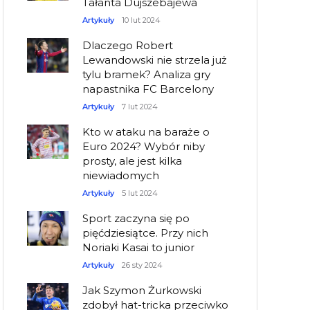
Tałanta Dujszebajewa
Artykuły
10 lut 2024
Dlaczego Robert
Lewandowski nie strzela już
tylu bramek? Analiza gry
napastnika FC Barcelony
Artykuły
7 lut 2024
Kto w ataku na baraże o
Euro 2024? Wybór niby
prosty, ale jest kilka
niewiadomych
Artykuły
5 lut 2024
Sport zaczyna się po
pięćdziesiątce. Przy nich
Noriaki Kasai to junior
Artykuły
26 sty 2024
Jak Szymon Żurkowski
zdobył hat-tricka przeciwko