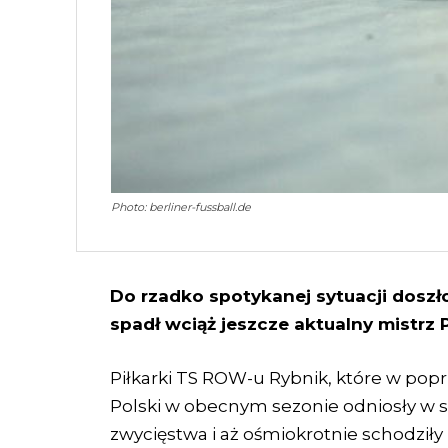
Photo: berliner-fussball.de
Do rzadko spotykanej sytuacji doszło
spadł wciąż jeszcze aktualny mistrz P
Piłkarki TS ROW-u Rybnik, które w pop
Polski w obecnym sezonie odniosły w 
zwycięstwa i aż ośmiokrotnie schodziły