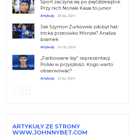
Sport zaczyna się po pięćdziesiątce.
Przy nich Noriaki Kasai to junior
Artykuły
26 sty 2024
Jak Szymon Żurkowski zdobył hat-
tricka przeciwko Monzie? Analiza
bramek
Artykuły
24 sty 2024
„Farbowane lisy” reprezentacji
Polski w przyszłości. Kogo warto
obserwować?
Artykuły
23 sty 2024
ARTYKUŁY ZE STRONY
WWW.JOHNNYBET.COM