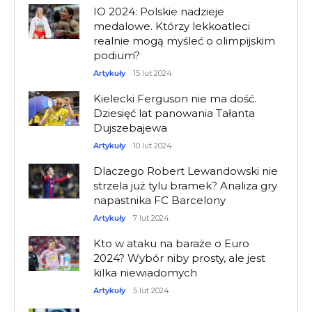
IO 2024: Polskie nadzieje
medalowe. Którzy lekkoatleci
realnie mogą myśleć o olimpijskim
podium?
Artykuły
15 lut 2024
Kielecki Ferguson nie ma dość.
Dziesięć lat panowania Tałanta
Dujszebajewa
Artykuły
10 lut 2024
Dlaczego Robert Lewandowski nie
strzela już tylu bramek? Analiza gry
napastnika FC Barcelony
Artykuły
7 lut 2024
Kto w ataku na baraże o Euro
2024? Wybór niby prosty, ale jest
kilka niewiadomych
Artykuły
5 lut 2024