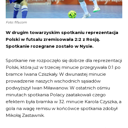
Foto: fifa.com
W drugim towarzyskim spotkaniu reprezentacja
Polski w futsalu zremisowała 2:2 z Rosją.
Spotkanie rozegrane zostało w Nysie.
Spotkanie nie rozpoczęło się dobrze dla reprezentacji
Polski, która już w trzeciej minucie przegrywała 0:1 po
bramce Iwana Cziszkały. W dwunastej minucie
prowadzenie naszych wschodnich sąsiadów
podwyższył Iwan Miławanow. W ostatnich ośmiu
minutach spotkania Polacy zaatakowali czego
efektem była bramka w 32. minucie Karola Czyszka, a
gola na wagę remisu w końcówce spotkania zdobył
Mikołaj Zastawnik.