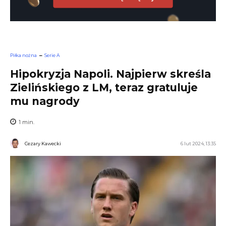
Piłka nożna
Serie A
Hipokryzja Napoli. Najpierw skreśla
Zielińskiego z LM, teraz gratuluje
mu nagrody
1
min.
Cezary Kawecki
6 lut 2024, 13:35