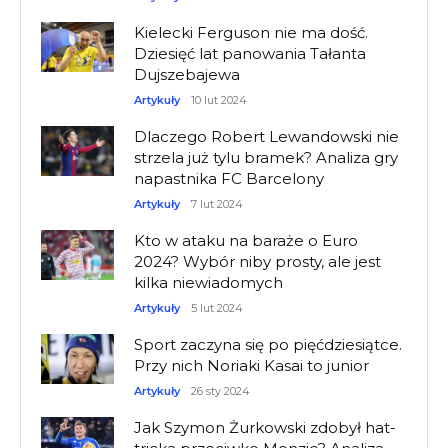
Kielecki Ferguson nie ma dość.
Dziesięć lat panowania Tałanta
Dujszebajewa
Artykuły
10 lut 2024
Dlaczego Robert Lewandowski nie
strzela już tylu bramek? Analiza gry
napastnika FC Barcelony
Artykuły
7 lut 2024
Kto w ataku na baraże o Euro
2024? Wybór niby prosty, ale jest
kilka niewiadomych
Artykuły
5 lut 2024
Sport zaczyna się po pięćdziesiątce.
Przy nich Noriaki Kasai to junior
Artykuły
26 sty 2024
Jak Szymon Żurkowski zdobył hat-