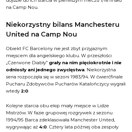
dojdzie do ich starcia w pierwszym meczu 1/16 finału
na Camp Nou.
Niekorzystny bilans Manchesteru
United na Camp Nou
Obiekt FC Barcelony nie jest zbyt przyjaznym
miejscem dla angielskiego klubu. W przeszłości
„Czerwone Diabły”
grały na nim pięciokrotnie i nie
odniosły ani jednego zwycięstwa
. Niekorzystna
seria rozpoczęła się w sezoni 1983/94. W ćwierćfinale
Pucharu Zdobywców Pucharów Katalończycy wygrali
wtedy
2:0
.
Kolejne starcia obu ekip miały miejsce w Lidze
Mistrzów. W fazie grupowej rozgrywek z sezonu
1994/95 Barca zdeklasowała Manchester United,
wygrywając aż
4:0
. Cztery lata później oba zespoły