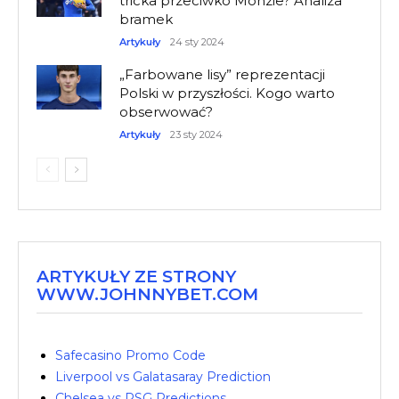
tricka przeciwko Monzie? Analiza
bramek
Artykuły
24 sty 2024
„Farbowane lisy” reprezentacji
Polski w przyszłości. Kogo warto
obserwować?
Artykuły
23 sty 2024
ARTYKUŁY ZE STRONY
WWW.JOHNNYBET.COM
Safecasino Promo Code
Liverpool vs Galatasaray Prediction
Chelsea vs PSG Predictions