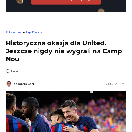
Piłka nożna
Liga Europy
Historyczna okazja dla United.
Jeszcze nigdy nie wygrali na Camp
Nou
1
min.
Cezary Kawecki
16 lut 2023, 14:48