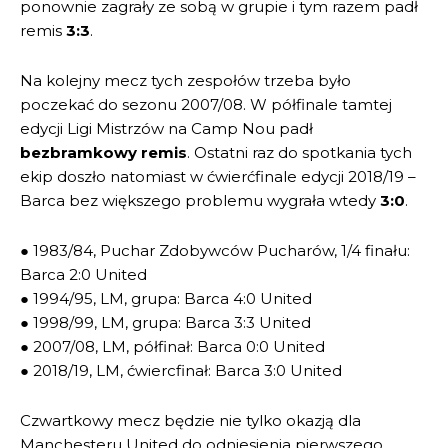
ponownie zagrały ze sobą w grupie i tym razem padł
remis
3:3
.
Na kolejny mecz tych zespołów trzeba było
poczekać do sezonu 2007/08. W półfinale tamtej
edycji Ligi Mistrzów na Camp Nou padł
bezbramkowy remis
. Ostatni raz do spotkania tych
ekip doszło natomiast w ćwierćfinale edycji 2018/19 –
Barca bez większego problemu wygrała wtedy
3:0
.
● 1983/84, Puchar Zdobywców Pucharów, 1/4 finału:
Barca 2:0 United
● 1994/95, LM, grupa: Barca 4:0 United
● 1998/99, LM, grupa: Barca 3:3 United
● 2007/08, LM, półfinał: Barca 0:0 United
● 2018/19, LM, ćwiercfinał: Barca 3:0 United
Czwartkowy mecz będzie nie tylko okazją dla
Manchesteru United do odniesienia pierwszego