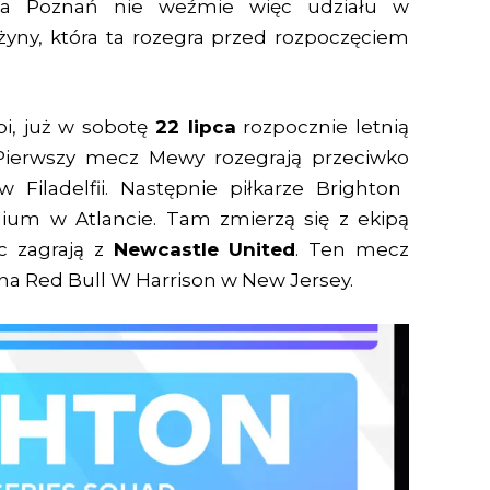
ha Poznań nie weźmie więc udziału w
yny, która ta rozegra przed rozpoczęciem
i, już w sobotę
22 lipca
rozpocznie letnią
Pierwszy mecz Mewy rozegrają przeciwko
 Filadelfii. Następnie piłkarze Brighton
ium w Atlancie. Tam zmierzą się z ekipą
ec zagrają z
Newcastle United
. Ten mecz
) na Red Bull W Harrison w New Jersey.