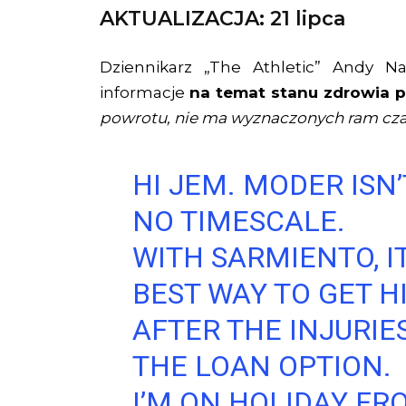
AKTUALIZACJA: 21 lipca
Dziennikarz „The Athletic” Andy Na
informacje
na temat stanu zdrowia 
powrotu, nie ma wyznaczonych ram cz
HI JEM. MODER ISN’
NO TIMESCALE.
WITH SARMIENTO, I
BEST WAY TO GET 
AFTER THE INJURIE
THE LOAN OPTION.
I’M ON HOLIDAY FR