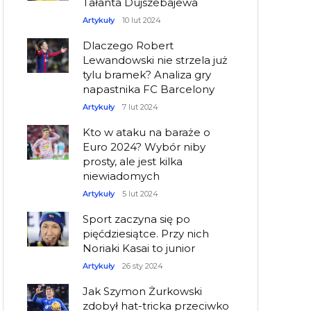
Tałanta Dujszebajewa
Artykuły
10 lut 2024
Dlaczego Robert
Lewandowski nie strzela już
tylu bramek? Analiza gry
napastnika FC Barcelony
Artykuły
7 lut 2024
Kto w ataku na baraże o
Euro 2024? Wybór niby
prosty, ale jest kilka
niewiadomych
Artykuły
5 lut 2024
Sport zaczyna się po
pięćdziesiątce. Przy nich
Noriaki Kasai to junior
Artykuły
26 sty 2024
Jak Szymon Żurkowski
zdobył hat-tricka przeciwko