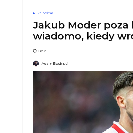
Piłka nożna
Jakub Moder poza k
wiadomo, kiedy wró
1
min.
Adam Buciński