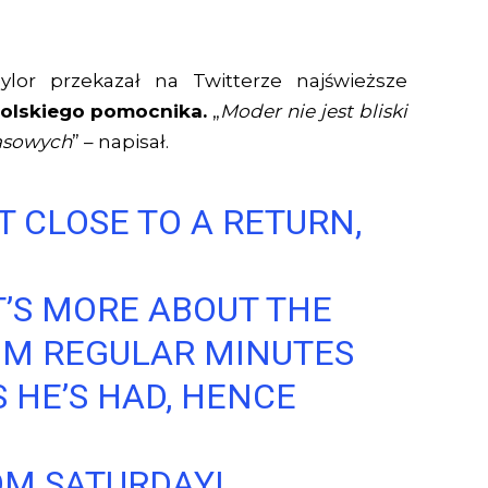
ylor przekazał na Twitterze najświeższe
polskiego pomocnika.
„
Moder nie jest bliski
asowych
” – napisał.
T CLOSE TO A RETURN,
T’S MORE ABOUT THE
HIM REGULAR MINUTES
S HE’S HAD, HENCE
OM SATURDAY!